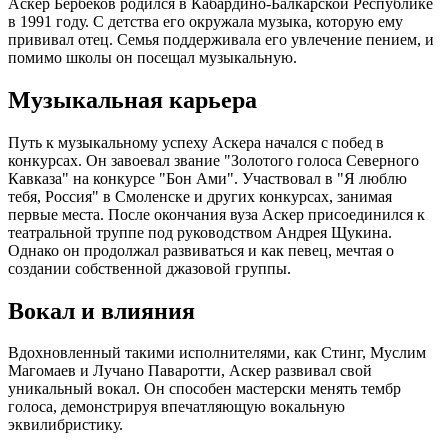
Аскер Бербеков родился в Кабардино-Балкарской Республике
в 1991 году. С детства его окружала музыка, которую ему
прививал отец. Семья поддерживала его увлечение пением, и
помимо школы он посещал музыкальную.
Музыкальная карьера
Путь к музыкальному успеху Аскера начался с побед в
конкурсах. Он завоевал звание "Золотого голоса Северного
Кавказа" на конкурсе "Бон Ами". Участвовал в "Я люблю
тебя, Россия" в Смоленске и других конкурсах, занимая
первые места. После окончания вуза Аскер присоединился к
театральной труппе под руководством Андрея Щукина.
Однако он продолжал развиваться и как певец, мечтая о
создании собственной джазовой группы.
Вокал и влияния
Вдохновленный такими исполнителями, как Стинг, Муслим
Магомаев и Лучано Паваротти, Аскер развивал свой
уникальный вокал. Он способен мастерски менять тембр
голоса, демонстрируя впечатляющую вокальную
эквилибристику.