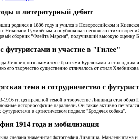
годы и литературный дебют
шиц родился в 1886 году и учился в Новороссийском и Киевском
 с Николаем Гумилёвым и опубликовал несколько стихотворений
рвый сборник "Флейта Марсия", получивший высокую оценку Б
 с футуристами и участие в "Гилее"
ода Лившиц познакомился с братьями Бурлюками и стал одним и
ако его творчество существенно отличалось от стиля Хлебников
ргская тема и сотрудничество с футурис
3-1916 гг. центральной темой в творчестве Лившица стал образ 
ложные историософские параллели. Он также активно печатался
с футуристами в артистическом подвале "Бродячая собака".
фия 1914 года и мобилизация
была сделана знаменитая фотография Лившица, Мандельштама и 