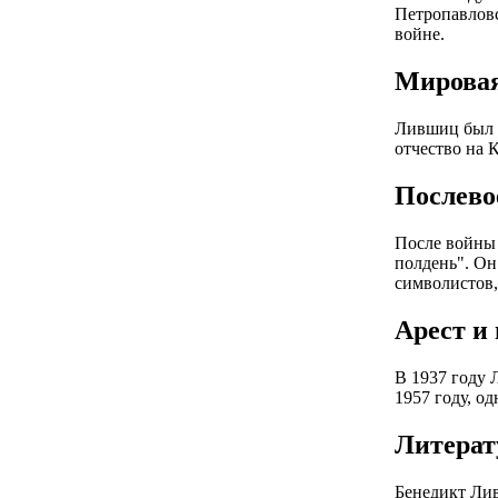
Петропавловс
войне.
Мировая
Лившиц был п
отчество на 
Послево
После войны 
полдень". Он
символистов,
Арест и
В 1937 году 
1957 году, о
Литерат
Бенедикт Ли