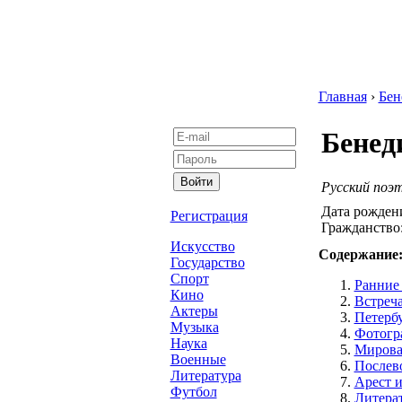
Главная
›
Бен
Бенед
Русский поэт
Дата рожден
Регистрация
Гражданство
Искусство
Содержание
Государство
Спорт
Ранние
Кино
Встреча
Актеры
Петербу
Музыка
Фотогр
Наука
Мирова
Военные
Послев
Литература
Арест и
Футбол
Литера