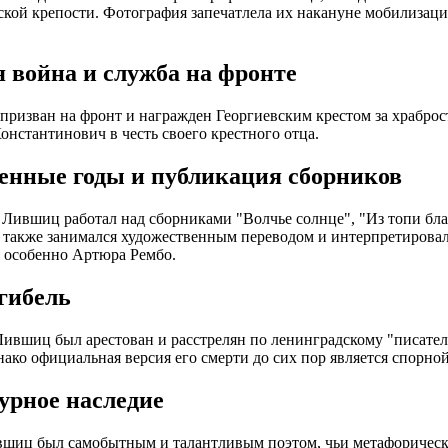
кой крепости. Фотография запечатлела их накануне мобилизаци
 война и служба на фронте
ризван на фронт и награжден Георгиевским крестом за храброс
Константинович в честь своего крестного отца.
енные годы и публикация сборников
Лившиц работал над сборниками "Волчье солнце", "Из топи бла
 также занимался художественным переводом и интерпретирова
 особенно Артюра Рембо.
 гибель
Лившиц был арестован и расстрелян по ленинградскому "писател
днако официальная версия его смерти до сих пор является спорной
урное наследие
вшиц был самобытным и талантливым поэтом, чьи метафорическ