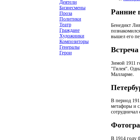
Деятели
Бизнесмены
Ранние 
Проза
Политики
Театр
Бенедикт Лив
Граждане
познакомился
Художники
вышел его пе
Композиторы
Генералы
Встреча
Герои
Зимой 1911 г
"Гилея". Одн
Малларме.
Петербу
В период 191
метафоры и с
сотрудничал 
Фотогра
В 1914 году 