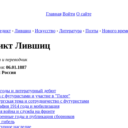
Главная
Войти
О сайте
едикт
›
Лившиц
›
Искусство
›
Литература
›
Поэты
›
Нового врем
икт Лившиц
 и переводчик
ия:
06.01.1887
:
Россия
:
 годы и литературный дебют
 с футуристами и участие в "Гилее"
ргская тема и сотрудничество с футуристами
афия 1914 года и мобилизация
я война и служба на фронте
оенные годы и публикация сборников
 гибель
турное наследие