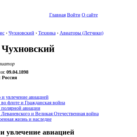
Главная
Войти
О сайте
ис
›
Чухновский
›
Техника
›
Авиаторы (Летчики)
 Чухновский
виатор
ия:
09.04.1898
:
Россия
:
 и увлечение авиацией
во флоте и Гражданская война
 полярной авиации
 Леваневского и Великая Отечественная война
оенная жизнь и наследие
 и увлечение авиацией