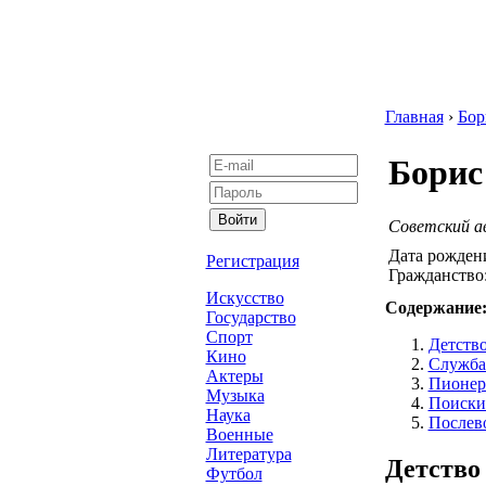
Главная
›
Бор
Борис
Советский а
Дата рожден
Регистрация
Гражданство
Искусство
Содержание
Государство
Спорт
Детство
Кино
Служба 
Актеры
Пионер
Музыка
Поиски
Наука
Послев
Военные
Литература
Детство
Футбол