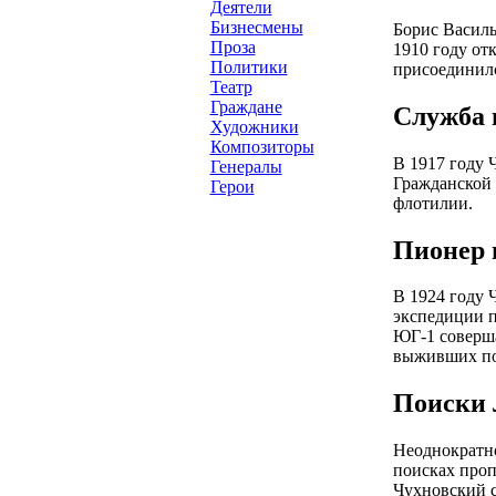
Деятели
Бизнесмены
Борис Василь
Проза
1910 году от
Политики
присоединилс
Театр
Граждане
Служба 
Художники
Композиторы
В 1917 году 
Генералы
Гражданской 
Герои
флотилии.
Пионер 
В 1924 году 
экспедиции п
ЮГ-1 соверша
выживших по
Поиски 
Неоднократно
поисках проп
Чухновский с