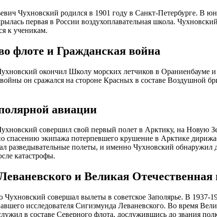
евич Чухновский родился в 1901 году в Санкт-Петербурге. В юно
крылась первая в России воздухоплавательная школа. Чухновский
я к ученикам.
во флоте и Гражданская война
Чухновский окончил Школу морских летчиков в Ораниенбауме и 
войны он сражался на стороне Красных в составе Воздушной б
полярной авиации
Чухновский совершил свой первый полет в Арктику, на Новую Зе
о спасению экипажа потерпевшего крушение в Арктике дирижаб
л разведывательные полеты, и именно Чухновский обнаружил д
сле катастрофы.
Леваневского и Великая Отечественная 
 Чухновский совершал вылеты в советское Заполярье. В 1937-19
авшего исследователя Сигизмунда Леваневского. Во время Вел
лужил в составе Северного флота, дослужившись до звания пол