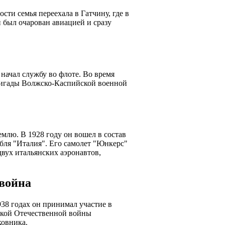
сти семья переехала в Гатчину, где в
 был очарован авиацией и сразу
начал службу во флоте. Во время
ригады Волжско-Каспийской военной
млю. В 1928 году он вошел в состав
ля "Италия". Его самолет "Юнкерс"
вух итальянских аэронавтов,
война
38 годах он принимал участие в
икой Отечественной войны
ковника.