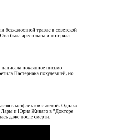
и безжалостной травле в советской
Она была арестована и потеряла
а написала покаянное письмо
ретила Пастернака похудевшей, но
пасаясь конфликтов с женой. Однако
я Лары и Юрия Живаго в "Докторе
ась даже после смерти.