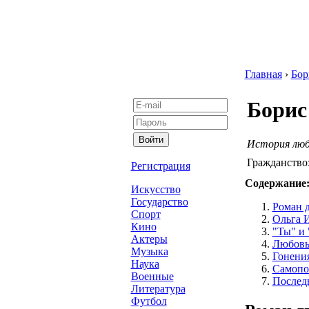
Главная
›
Бор
Борис
История лю
Гражданство
Регистрация
Содержание
Искусство
Государство
Роман 
Спорт
Ольга 
Кино
"Ты" и 
Актеры
Любовь 
Музыка
Гонени
Наука
Самопо
Военные
Послед
Литература
Футбол