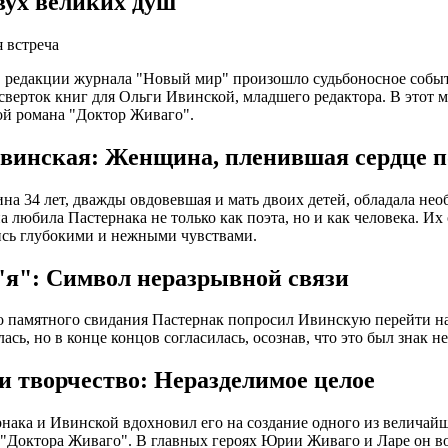
вух великих душ
 встреча
в редакции журнала "Новый мир" произошло судьбоносное событ
 сверток книг для Ольги Ивинской, младшего редактора. В этот 
ой романа "Доктор Живаго".
винская: Женщина, пленившая сердце п
на 34 лет, дважды овдовевшая и мать двоих детей, обладала н
а любила Пастернака не только как поэта, но и как человека. И
сь глубокими и нежными чувствами.
"я": Символ неразрывной связи
о памятного свидания Пастернак попросил Ивинскую перейти на 
лась, но в конце концов согласилась, осознав, что это был знак 
и творчество: Неразделимое целое
нака и Ивинской вдохновил его на создание одного из величай
 "Доктора Живаго". В главных героях Юрии Живаго и Ларе он в