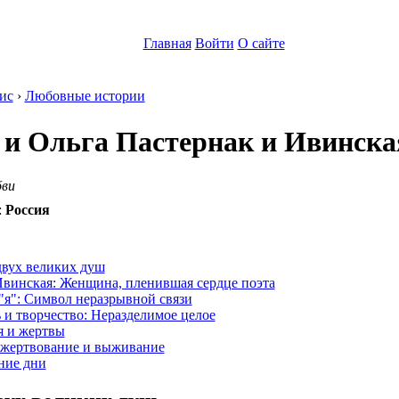
Главная
Войти
О сайте
ис
›
Любовные истории
 и Ольга Пастернак и Ивинска
бви
:
Россия
:
двух великих душ
Ивинская: Женщина, пленившая сердце поэта
"я": Символ неразрывной связи
и творчество: Неразделимое целое
я и жертвы
жертвование и выживание
ние дни