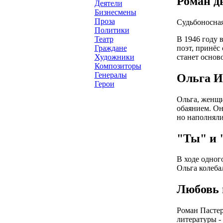
Роман д
Деятели
Бизнесмены
Проза
Судьбоносная
Политики
В 1946 году 
Театр
поэт, принёс
Граждане
станет основ
Художники
Композиторы
Генералы
Ольга И
Герои
Ольга, женщи
обаянием. Он
но наполняли
"Ты" и 
В ходе одног
Ольга колеба
Любовь 
Роман Пастер
литературы -