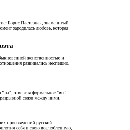
ие: Борис Пастернак, знаменитый
момент зародилась любовь, которая
оэта
еобыкновенной женственностью и
х отношения развивались неспешно,
"ты", отвергая формальное "вы".
неразрывной связи между ними.
ших произведений русской
оплотил себя и свою возлюбленную,