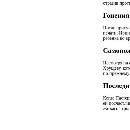
отразив прот
Гонения
После присуж
печати. Ивин
ребёнка во в
Самопож
Несмотря на 
Хрущёву, кот
по-прежнему
Последн
Когда Пастер
ей посчастли
Живаго" трог