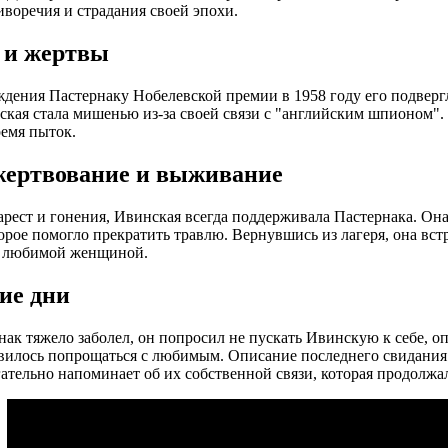
иворечия и страдания своей эпохи.
 и жертвы
дения Пастернаку Нобелевской премии в 1958 году его подвергл
ская стала мишенью из-за своей связи с "английским шпионом". 
ремя пыток.
ертвование и выживание
арест и гонения, Ивинская всегда поддерживала Пастернака. Он
орое помогло прекратить травлю. Вернувшись из лагеря, она вст
 любимой женщиной.
ие дни
нак тяжело заболел, он попросил не пускать Ивинскую к себе, о
вилось попрощаться с любимым. Описание последнего свидани
ательно напоминает об их собственной связи, которая продолжал