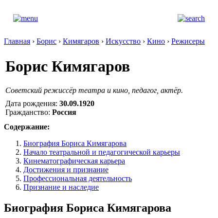
Главная
›
Борис
›
Кимягаров
›
Искусство
›
Кино
›
Режисеры
Борис Кимягаров
Советский режиссёр театра и кино, педагог, актёр.
Дата рождения:
30.09.1920
Гражданство:
Россия
Содержание:
Биография Бориса Кимягарова
Начало театральной и педагогической карьеры
Кинематографическая карьера
Достижения и признание
Профессиональная деятельность
Признание и наследие
Биография Бориса Кимягарова