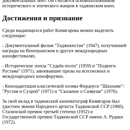
документальных лент. Он считается основоположником
исторического и эпического жанров в таджикском кино.
Достижения и признание
Среди выдающихся работ Кимягарова можно выделить
следующие:
- Документальный фильм "Таджикистан" (1947), получивший
награды на Венецианском и других международных
кинофестивалях.
- Исторические эпосы "Судьба поэта" (1959) и "Подвиги
Рустама" (1971), завоевавшие призы на всесоюзных и
международных кинофорумах.
- Киноадаптация классической поэмы Фирдоуси "Шахнаме":
"Рустам и Сухроб" (1971) и "Сказание о Сиявуше" (1976).
За свой вклад в таджикский кинематограф Кимягаров был
удостоен звания Народного артиста Таджикской ССР (1960),
Сталинской премии третьей степени (1952) и
Государственной премии Таджикской ССР имени А. Рудаки
(1972).