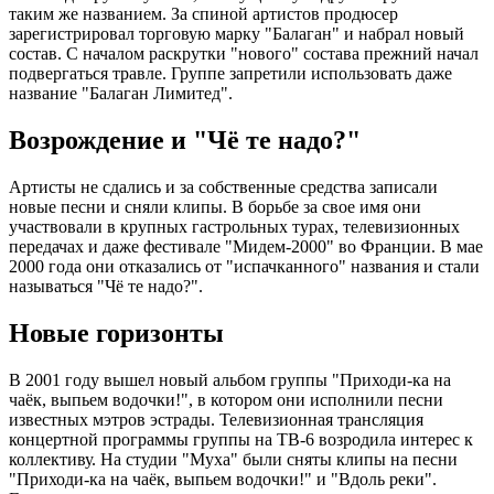
таким же названием. За спиной артистов продюсер
зарегистрировал торговую марку "Балаган" и набрал новый
состав. С началом раскрутки "нового" состава прежний начал
подвергаться травле. Группе запретили использовать даже
название "Балаган Лимитед".
Возрождение и "Чё те надо?"
Артисты не сдались и за собственные средства записали
новые песни и сняли клипы. В борьбе за свое имя они
участвовали в крупных гастрольных турах, телевизионных
передачах и даже фестивале "Мидем-2000" во Франции. В мае
2000 года они отказались от "испачканного" названия и стали
называться "Чё те надо?".
Новые горизонты
В 2001 году вышел новый альбом группы "Приходи-ка на
чаёк, выпьем водочки!", в котором они исполнили песни
известных мэтров эстрады. Телевизионная трансляция
концертной программы группы на ТВ-6 возродила интерес к
коллективу. На студии "Муха" были сняты клипы на песни
"Приходи-ка на чаёк, выпьем водочки!" и "Вдоль реки".