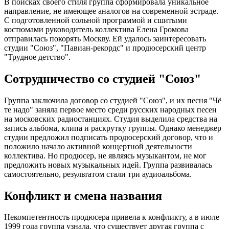
В поисках своего стиля группа сформировала уникальное
направление, не имеющее аналогов на современной эстраде.
С подготовленной сольной программой и сшитыми
костюмами руководитель коллектива Елена Громова
отправилась покорять Москву. Ей удалось заинтересовать
студии "Союз", "Павиан-рекордс" и продюсерский центр
"Трудное детство".
Сотрудничество со студией "Союз"
Группа заключила договор со студией "Союз", и их песня "Чё
те надо" заняла первое место среди русских народных песен
на московских радиостанциях. Студия выделила средства на
запись альбома, клипа и раскрутку группы. Однако менеджер
студии предложил подписать продюсерский договор, что и
положило начало активной концертной деятельности
коллектива. Но продюсер, не являясь музыкантом, не мог
предложить новых музыкальных идей. Группа развивалась
самостоятельно, результатом стали три аудиоальбома.
Конфликт и смена названия
Некомпетентность продюсера привела к конфликту, а в июле
1999 года группа узнала, что существует другая группа с