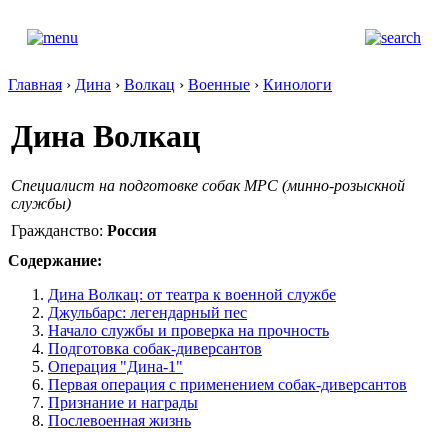
Главная
›
Дина
›
Волкац
›
Военные
›
Кинологи
Дина Волкац
Специалист на подготовке собак МРС (минно-розыскной
службы)
Гражданство:
Россия
Содержание:
Дина Волкац: от театра к военной службе
Джульбарс: легендарный пес
Начало службы и проверка на прочность
Подготовка собак-диверсантов
Операция "Дина-1"
Первая операция с применением собак-диверсантов
Признание и награды
Послевоенная жизнь