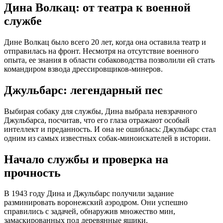
Дина Волкац: от театра к военной
службе
Дине Волкац было всего 20 лет, когда она оставила театр и
отправилась на фронт. Несмотря на отсутствие военного
опыта, ее знания в области собаководства позволили ей стать
командиром взвода дрессировщиков-минеров.
Джульбарс: легендарный пес
Выбирая собаку для службы, Дина выбрала невзрачного
Джульбарса, посчитав, что его глаза отражают особый
интеллект и преданность. И она не ошиблась: Джульбарс стал
одним из самых известных собак-миноискателей в истории.
Начало службы и проверка на
прочность
В 1943 году Дина и Джульбарс получили задание
разминировать воронежский аэродром. Они успешно
справились с задачей, обнаружив множество мин,
замаскированных под деревянные ящики.