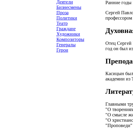
Деятели
Ранние годы 
Бизнесмены
Сергей Павло
Проза
профессором 
Политики
Театр
Граждане
Духовна
Художники
Композиторы
Отец Сергей 
Генералы
год он был и
Герои
Препода
Касицын был
академии из 
Литерат
Главными тр
"О творениях
"О смысле жи
"О христианс
"Проповеди"