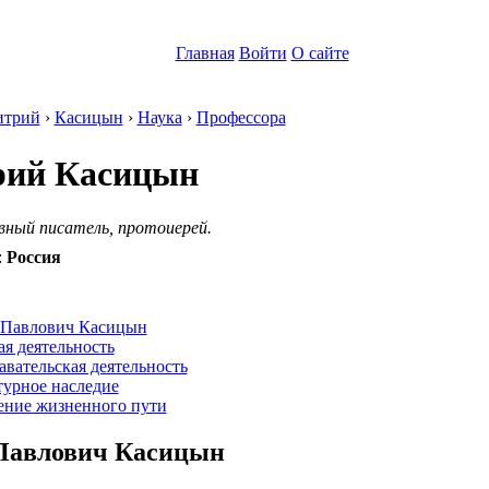
Главная
Войти
О сайте
итрий
›
Касицын
›
Наука
›
Профессора
рий Касицын
вный писатель, протоиерей.
:
Россия
:
 Павлович Касицын
я деятельность
вательская деятельность
турное наследие
ение жизненного пути
Павлович Касицын