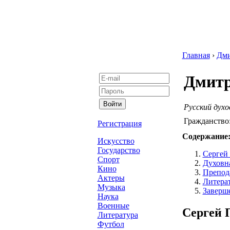
Главная
›
Дм
Дмит
Русский духо
Гражданство
Регистрация
Содержание
Искусство
Государство
Сергей
Спорт
Духовна
Кино
Препода
Актеры
Литера
Музыка
Заверш
Наука
Военные
Сергей 
Литература
Футбол