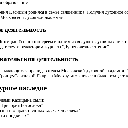
и образование
вич Касицын родился в семье священника. Получил духовное об
Московской духовной академии.
я деятельность
Касицын был протоиереем и одним из ведущих духовных писател
здателем и редактором журнала "Душеполезное чтение".
вательская деятельность
 выдающимся преподавателем Московской духовной академии. О
Троице-Сергиевой Лавры в Москву, что в итоге и было осуществ
урное наследие
удами Касицына были:
 Григория Богослова"
зни и о нравственных задачах человека"
ких подвигах"