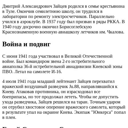
Дмитрий Александрович Зайцев родился в семье крестьянина
в Туле. Окончив семилетнюю школу, он трудился в
лаборатории по ремонту электросчетчиков. Параллельно
учился в аэроклубе. В 1937 году был призван в ряды РККА. В
1940 году досрочно окончил Борисоглебскую
Краснознаменную военную авиашколу летчиков им. Чкалова.
Война и подвиг
С июня 1941 года участвовал в Великой Отечественной
войне. Был командиром звена 2-го истребительного
авиаполка 36-й истребительной авиадивизии Киевской зоны
ПВО. Летал на самолете И-16.
4 июля 1941 года младший лейтенант Зайцев перехватил
вражеский воздушный разведчик Ju.88, направлявшийся к
Киеву. Атаковав противника, он израсходовал все
боеприпасы, но тот продолжал лететь. Чтобы не допустить
ухода разведчика, Зайцев решился на таран. Точным ударом
он отрубил хвостовое оперение вражеского самолета, который
в результате упал на окраине Киева. Экипаж "Юнкерса" попал
в плен.