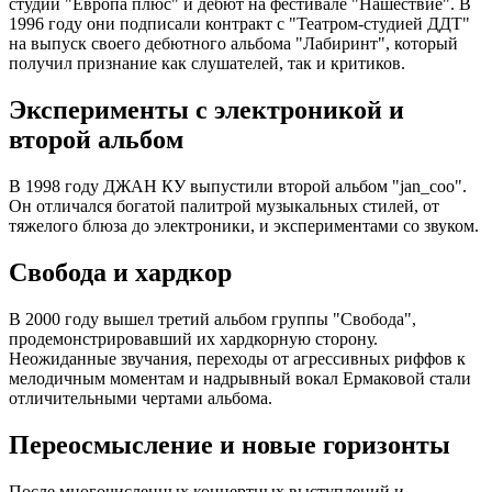
студии "Европа плюс" и дебют на фестивале "Нашествие". В
1996 году они подписали контракт с "Театром-студией ДДТ"
на выпуск своего дебютного альбома "Лабиринт", который
получил признание как слушателей, так и критиков.
Эксперименты с электроникой и
второй альбом
В 1998 году ДЖАН КУ выпустили второй альбом "jan_coo".
Он отличался богатой палитрой музыкальных стилей, от
тяжелого блюза до электроники, и экспериментами со звуком.
Свобода и хардкор
В 2000 году вышел третий альбом группы "Свобода",
продемонстрировавший их хардкорную сторону.
Неожиданные звучания, переходы от агрессивных риффов к
мелодичным моментам и надрывный вокал Ермаковой стали
отличительными чертами альбома.
Переосмысление и новые горизонты
После многочисленных концертных выступлений и