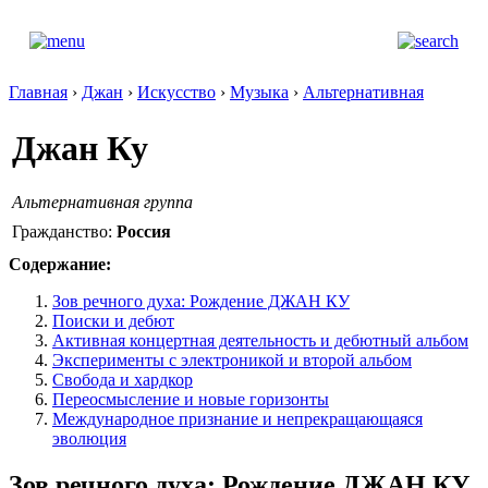
Главная
›
Джан
›
Искусство
›
Музыка
›
Альтернативная
Джан Ку
Альтернативная группа
Гражданство:
Россия
Содержание:
Зов речного духа: Рождение ДЖАН КУ
Поиски и дебют
Активная концертная деятельность и дебютный альбом
Эксперименты с электроникой и второй альбом
Свобода и хардкор
Переосмысление и новые горизонты
Международное признание и непрекращающаяся
эволюция
Зов речного духа: Рождение ДЖАН КУ