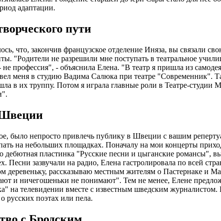
риод адаптации.
творческого пути
ось, что, закончив французское отделение Иняза, вы связали сво
ты. "Родители не разрешили мне поступать в театральное учили
- не профессия", - объяснила Елена. "В театр я пришла из самоде
ел меня в студию Вадима Салюка при театре "Современник". Т
ошла в их труппу. Потом я играла главные роли в Театре-студии М
и".
 Швеции
ое, было непросто привлечь публику в Швеции с вашим реперту
пать на небольших площадках. Поначалу на мои концерты приход
о дебютная пластинка "Русские песни и цыганские романсы", вы
х. Песни зазвучали на радио, Елена гастролировала по всей стр
м деревеньку, рассказываю местным жителям о Пастернаке и Ман
ают и ничегошеньки не понимают". Тем не менее, Елене предло
ка" на телевидении вместе с известным шведским журналистом.
 о русских поэтах или пела.
тво с Бродским