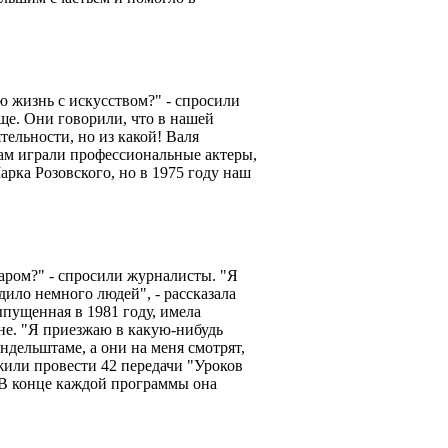
ю жизнь с искусством?" - спросили
ще. Они говорили, что в нашей
ятельности, но из какой! Валя
ам играли профессиональные актеры,
арка Розовского, но в 1975 году наш
аром?" - спросили журналисты. "Я
ило немного людей", - рассказала
пущенная в 1981 году, имела
ане. "Я приезжаю в какую-нибудь
дельштаме, а они на меня смотрят,
жили провести 42 передачи "Уроков
 В конце каждой программы она