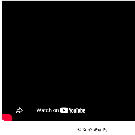
© БиоЗвёзд.Ру