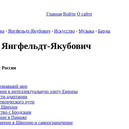
Главная
Войти
О сайте
на
›
Янгфельдт-Якубович
›
Искусство
›
Музыка
›
Барды
 Янгфельдт-Якубович
:
Россия
:
познавший мир
ние в интеллектуальную элиту Европы
сти адаптации
творческого пути
в Швеции
ство с Бродским
ние в Париже
щение в Швецию и самоограничение