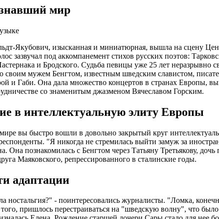
ознавший мир
музыке
ьдт-Якубович, изысканная и миниатюрная, вышла на сцену Цен
голос зазвучал под аккомпанемент стихов русских поэтов: Тарковс
астернака и Бродского. Судьба певицы уже 25 лет неразрывно с
о своим мужем Бенгтом, известным шведским славистом, писате
ой и Габи. Она дала множество концертов в странах Европы, вы
рудничестве со знаменитым джазменом Вячеславом Горским.
ие в интеллектуальную элиту Европы
мире вы быстро вошли в довольно закрытый круг интеллектуальн
респонденты. "Я никогда не стремилась выйти замуж за иностранц
а. Она познакомилась с Бенгтом через Татьяну Третьякову, дочь 
друга Маяковского, репрессированного в сталинские годы.
ти адаптации
ла ностальгия?" - поинтересовались журналисты. "Ломка, конечн
 того, пришлось перестраиваться на "шведскую волну", что был
ризналась Елена. Рождение старшей дочери Сары стало для нее б