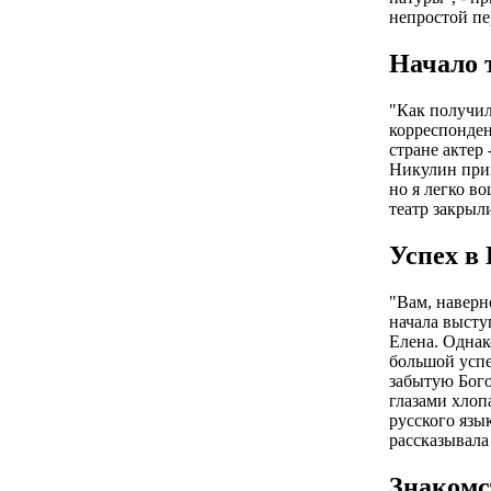
непростой пе
Начало 
"Как получил
корреспонден
стране актер 
Никулин прив
но я легко в
театр закрыл
Успех в
"Вам, наверн
начала высту
Елена. Однак
большой успе
забытую Бого
глазами хлоп
русского язы
рассказывала
Знакомс