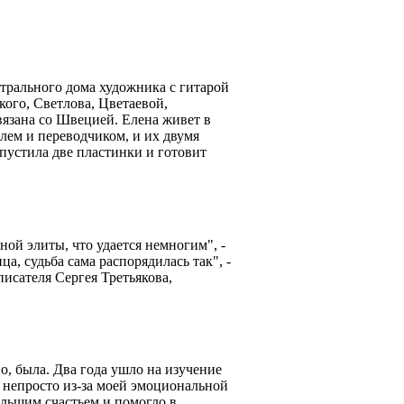
трального дома художника с гитарой
кого, Светлова, Цветаевой,
вязана со Швецией. Елена живет в
лем и переводчиком, и их двумя
пустила две пластинки и готовит
ой элиты, что удается немногим", -
а, судьба сама распорядилась так", -
писателя Сергея Третьякова,
о, была. Два года ушло на изучение
о непросто из-за моей эмоциональной
ольшим счастьем и помогло в