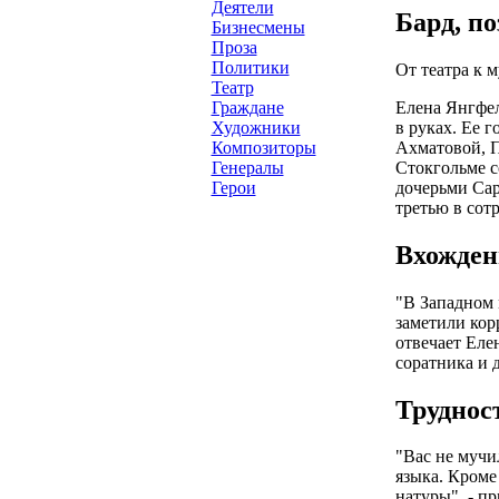
Деятели
Бард, п
Бизнесмены
Проза
Политики
От театра к 
Театр
Елена Янгфел
Граждане
в руках. Ее 
Художники
Ахматовой, П
Композиторы
Стокгольме с
Генералы
дочерьми Сар
Герои
третью в сот
Вхожден
"В Западном 
заметили кор
отвечает Елен
соратника и 
Труднос
"Вас не мучи
языка. Кроме
натуры", - п