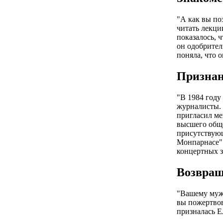
"А как вы по
читать лекци
показалось, ч
он одобрител
поняла, что 
Признан
"В 1984 году
журналисты. 
пригласил ме
высшего обще
присутствующ
Монпарнасе".
концертных з
Возвращ
"Вашему мужу
вы пожертвов
призналась Е