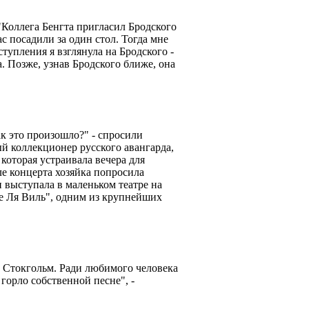
"Коллега Бенгта пригласил Бродского
с посадили за один стол. Тогда мне
ступления я взглянула на Бродского -
. Позже, узнав Бродского ближе, она
к это произошло?" - спросили
 коллекционер русского авангарда,
которая устраивала вечера для
е концерта хозяйка попросила
 выступала в маленьком театре на
е Ля Виль", одним из крупнейших
 Стокгольм. Ради любимого человека
горло собственной песне", -