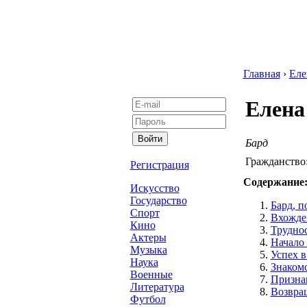
Главная
›
Еле
Елена
Бард
Гражданство
Регистрация
Содержание
Искусство
Государство
Бард, 
Спорт
Вхожде
Кино
Трудно
Актеры
Начало 
Музыка
Успех 
Наука
Знаком
Военные
Призна
Литература
Возвра
Футбол