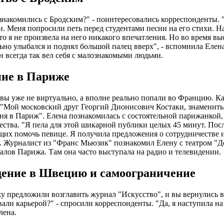
знакомились с Бродским?" - поинтересовались корреспонденты. 
и. Меня попросили петь перед студентами песни на его стихи. На
то я не произвела на него никакого впечатления. Но во время вы
ьно улыбался и поднял большой палец вверх", - вспомнила Елена
он всегда так вел себя с малознакомыми людьми.
ие в Париже
 вы уже не виртуально, а вполне реально попали во Францию. Ка
"Мой московский друг Георгий Дионисович Костаки, знаменитый
ня в Париж". Елена познакомилась с состоятельной парижанкой, 
ства. "Я пела для этой шикарной публики целых 45 минут. Посл
их помочь певице. Я получила предложения о сотрудничестве и
 Журналист из "Франс Мьюзик" познакомил Елену с театром "Д
алов Парижа. Там она часто выступала на радио и телевидении.
ение в Швецию и самоограничение
 предложили возглавить журнал "Искусство", и вы вернулись в
али карьерой?" - спросили корреспонденты. "Да, я наступила на 
лена.