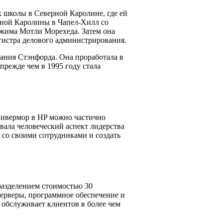
 школы в Северной Каролине, где ей
рной Каролины в Чапел-Хилл со
жима Мотли Морехеда. Затем она
агистра делового администрирования.
чания Стэнфорда. Она проработала в
прежде чем в 1995 году стала
 Ливермор в HP можно частично
ивала человеческий аспект лидерства
 со своими сотрудниками и создать
разделением стоимостью 30
серверы, программное обеспечение и
и обслуживает клиентов в более чем