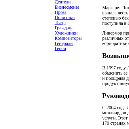
Деятели
Бизнесмены
Маргарет Лив
Проза
выпала честь
Политики
степенью бак
Театр
поступила в 
Граждане
Ливермор при
Художники
различных от
Композиторы
корпоративн
Генералы
Герои
Возвыше
В 1997 году 
объяснить ее
и поощряла д
продуктивную
Руковод
С 2004 года 
миллиардов д
услуги. Этот
170 странах 