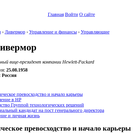
Главная
Войти
О сайте
н
›
Ливермор
›
Управление и финансы
›
Управляющие
ивермор
ый вице-президент компании Hewlett-Packard
ия:
25.08.1958
:
Россия
:
ческое превосходство и начало карьеры
ение в HP
дство Группой технологических решений
альный кандидат на пост генерального директора
ние и личная жизнь
ческое превосходство и начало карьеры