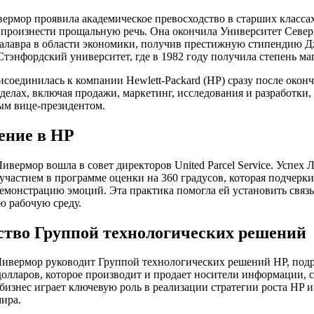
ермор проявила академическое превосходство в старших классах
 произнести прощальную речь. Она окончила Университет Севе
алавра в области экономики, получив престижную стипендию Д
Стэнфордский университет, где в 1982 году получила степень м
соединилась к компании Hewlett-Packard (HP) сразу после окон
делах, включая продажи, маркетинг, исследования и разработки, 
ым вице-президентом.
ние в HP
Ливермор вошла в совет директоров United Parcel Service. Успех
 участием в программе оценки на 360 градусов, которая подчерк
емонстрацию эмоций. Эта практика помогла ей установить связь
 рабочую среду.
ство Группой технологических решений
Ливермор руководит Группой технологических решений HP, под
олларов, которое производит и продает носители информации, 
 бизнес играет ключевую роль в реализации стратегии роста HP 
мира.