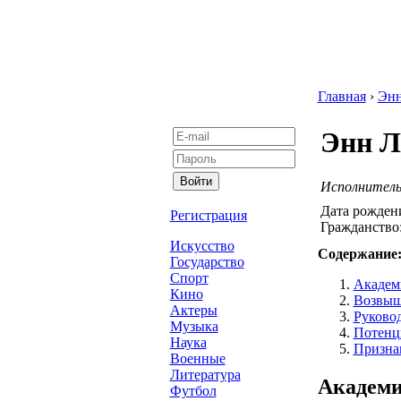
Главная
›
Эн
Энн Л
Исполнительн
Дата рожден
Регистрация
Гражданство
Искусство
Содержание
Государство
Спорт
Академи
Кино
Возвыш
Актеры
Руково
Музыка
Потенци
Наука
Призна
Военные
Литература
Академи
Футбол