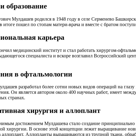
 и образование
ович Мулдашев родился в 1948 году в селе Серменево Башкирск
 в итоге пошел по стопам матери-врача и вместе с братом посту
иональная карьера
нчил медицинский институт и стал работать хирургом-офтальм
дающегося специалиста и вскоре возглавил Всероссийский цент
ния в офтальмологии
лдашев разработал более сотни новых видов операций на глазу
ения. Он является автором около 400 научных работ, имеет меж
ных странах.
ативная хирургия и аллоплант
чимым достижением Мулдашева стало создание принципиально 
ой хирургии. В основе этой концепции лежит выращивание нов
 аллоплант. Аллопланты выращиваются из трупной ткани, обра