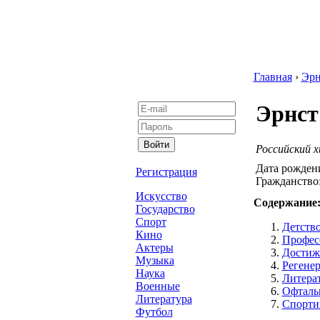
Главная
›
Эрн
Эрнст
Российский х
Дата рожден
Регистрация
Гражданство
Искусство
Содержание
Государство
Спорт
Детство
Кино
Профес
Актеры
Достиж
Музыка
Регенер
Наука
Литера
Военные
Офталь
Литература
Спорти
Футбол