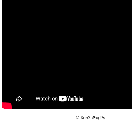
© БиоЗвёзд.Ру