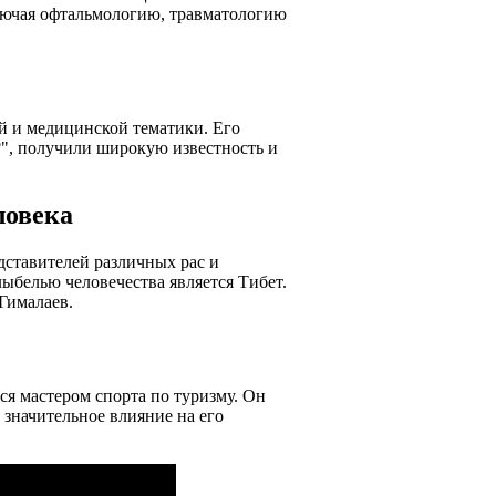
лючая офтальмологию, травматологию
й и медицинской тематики. Его
?", получили широкую известность и
ловека
дставителей различных рас и
ыбелью человечества является Тибет.
Гималаев.
я мастером спорта по туризму. Он
 значительное влияние на его