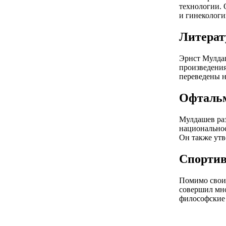
технологии. 
и гинекологи
Литерат
Эрнст Мулдаш
произведения
переведены н
Офтальм
Мулдашев раз
национальнос
Он также утв
Спортив
Помимо своих
совершил мно
философские 