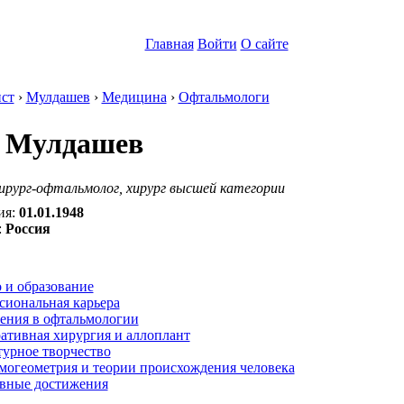
Главная
Войти
О сайте
ст
›
Мулдашев
›
Медицина
›
Офтальмологи
 Мулдашев
ирург-офтальмолог, хирург высшей категории
ия:
01.01.1948
:
Россия
:
 и образование
сиональная карьера
ения в офтальмологии
ативная хирургия и аллоплант
турное творчество
могеометрия и теории происхождения человека
вные достижения