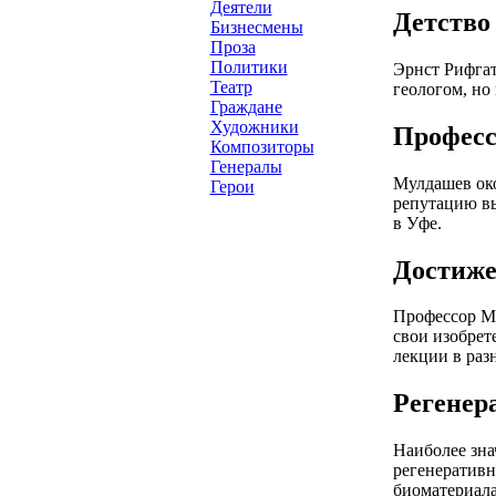
Деятели
Детство
Бизнесмены
Проза
Политики
Эрнст Рифгат
Театр
геологом, но
Граждане
Художники
Професс
Композиторы
Генералы
Мулдашев око
Герои
репутацию вы
в Уфе.
Достиже
Профессор Му
свои изобрет
лекции в раз
Регенер
Наиболее зна
регенеративн
биоматериала