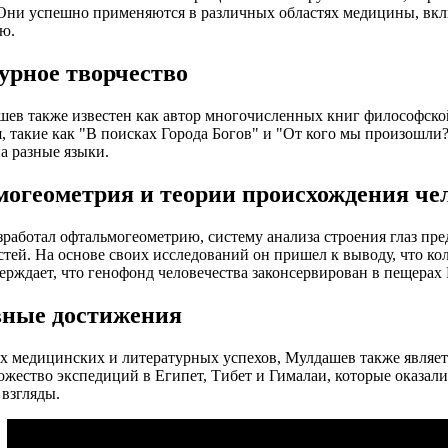
Они успешно применяются в различных областях медицины, вк
ю.
урное творчество
ев также известен как автор многочисленных книг философско
, такие как "В поисках Города Богов" и "От кого мы произошли
а разные языки.
огеометрия и теории происхождения че
работал офтальмогеометрию, систему анализа строения глаз пре
тей. На основе своих исследований он пришел к выводу, что кол
ерждает, что генофонд человечества законсервирован в пещерах 
ные достижения
 медицинских и литературных успехов, Мулдашев также являетс
жество экспедиций в Египет, Тибет и Гималаи, которые оказали
взгляды.