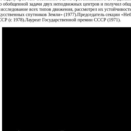
 обобщенной задачи двух неподвижных центров и получил обще
 исследование всех типов движения, рассмотрел их устойчивост
усственных спутников Земли» (1977).Председатель секции «Не
СР (с 1978).Лауреат Государственной премии СССР (1971).