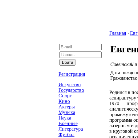
Главная
›
Евг
Евген
Советский и
Дата рожден
Регистрация
Гражданство
Искусство
Государство
Родился в по
Спорт
аспирантуру 
Кино
1970 — профе
Актеры
аналитическу
Музыка
промежуточно
Наука
программа оп
Военные
лазерным и д
Литература
в круговой о
Футбол
ограниченную