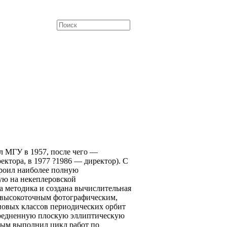
л МГУ в 1957, после чего —
ектора, в 1977 ?1986 — директор). С
роил наиболее полную
ую на некеплеровской
а методика и создана вычислительная
 высокоточным фотографическим,
новых классов периодических орбит
осредненную плоскую эллиптическую
иным выполнил цикл работ по