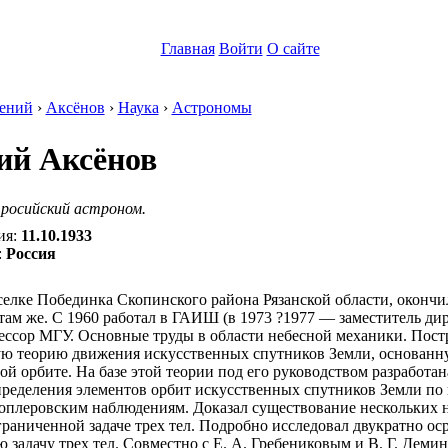
Главная
Войти
О сайте
ений
›
Аксёнов
›
Наука
›
Астрономы
ий Аксёнов
 росийский астроном.
ия:
11.10.1933
:
Россия
селке Побединка Скопинского района Рязанской области, окончи
там же. С 1960 работал в ГАИШ (в 1973 ?1977 — заместитель дир
ссор МГУ. Основные труды в области небесной механики. Пост
ю теорию движения искусственных спутников Земли, основанн
й орбите. На базе этой теории под его руководством разработан
ределения элементов орбит искусственных спутников Земли по
оплеровским наблюдениям. Доказал существование нескольких 
граниченной задаче трех тел. Подробно исследовал двукратно 
 задачу трех тел. Совместно с Е. А. Гребениковым и В. Г. Дем