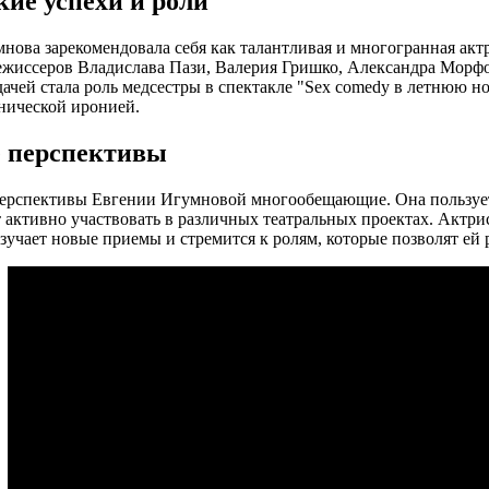
кие успехи и роли
нова зарекомендовала себя как талантливая и многогранная акт
ежиссеров Владислава Пази, Валерия Гришко, Александра Морфо
дачей стала роль медсестры в спектакле "Sex comedy в летнюю но
нической иронией.
 перспективы
перспективы Евгении Игумновой многообещающие. Она пользует
 активно участвовать в различных театральных проектах. Актри
изучает новые приемы и стремится к ролям, которые позволят ей р