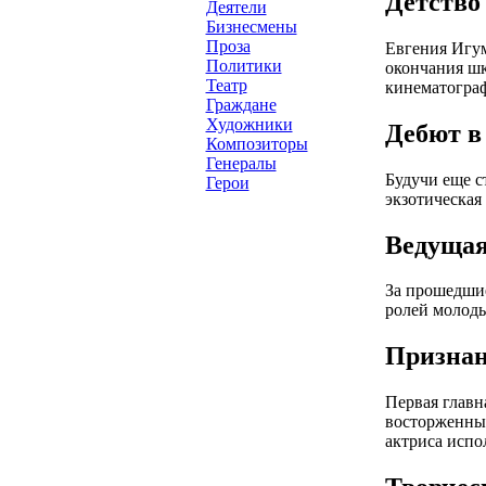
Детство
Деятели
Бизнесмены
Проза
Евгения Игум
Политики
окончания шк
Театр
кинематограф
Граждане
Художники
Дебют в
Композиторы
Генералы
Будучи еще с
Герои
экзотическая
Ведущая
За прошедшие
ролей молоды
Признан
Первая главн
восторженным
актриса испо