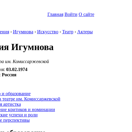
Главная
Войти
О сайте
ения
›
Игумнова
›
Искусство
›
Театр
›
Актеры
ия Игумнова
а им. Комиссаржевской
ия:
03.02.1974
:
Россия
:
 и образование
 театре им. Комиссаржевской
я артистка
ние критиков и номинации
кие успехи и роли
е перспективы