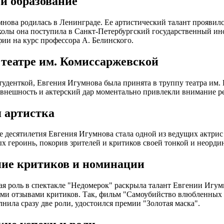
 и образование
нова родилась в Ленинграде. Ее артистический талант проявился
олы она поступила в Санкт-Петербургский государственный инс
ии на курс профессора А. Белинского.
 театре им. Комиссаржевской
туденткой, Евгения Игумнова была принята в труппу театра им. 
 внешность и актерский дар моментально привлекли внимание р
 артистка
 десятилетия Евгения Игумнова стала одной из ведущих актрис
х героинь, покорив зрителей и критиков своей тонкой и неорди
ие критиков и номинации
ая роль в спектакле "Недомерок" раскрыла талант Евгении Игум
и отзывами критиков. Так, фильм "Самоубийство влюбленных н
лнила сразу две роли, удостоился премии "Золотая маска".