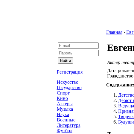
Главная
›
Евг
Евген
Актер театр
Дата рожден
Регистрация
Гражданство
Искусство
Содержание
Государство
Спорт
Детство
Кино
Дебют в
Актеры
Ведуща
Музыка
Призна
Наука
Творчес
Военные
Будущи
Литература
Футбол