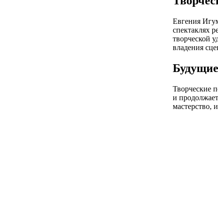
Творчес
Евгения Игум
спектаклях р
творческой у
владения сце
Будущие
Творческие 
и продолжает
мастерство, 