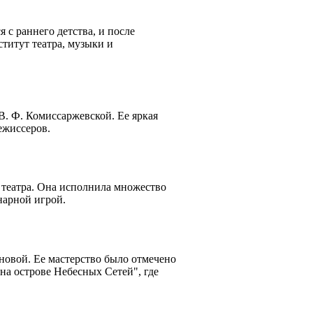
 с раннего детства, и после
титут театра, музыки и
В. Ф. Комиссаржевской. Ее яркая
ежиссеров.
 театра. Она исполнила множество
нарной игрой.
новой. Ее мастерство было отмечено
а острове Небесных Сетей", где