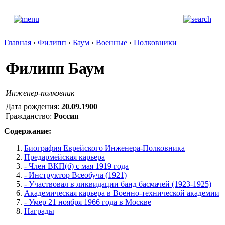
Главная
›
Филипп
›
Баум
›
Военные
›
Полковники
Филипп Баум
Инженер-полковник
Дата рождения:
20.09.1900
Гражданство:
Россия
Содержание:
Биография Еврейского Инженера-Полковника
Предармейская карьера
- Член ВКП(б) с мая 1919 года
- Инструктор Всеобуча (1921)
- Участвовал в ликвидации банд басмачей (1923-1925)
Академическая карьера в Военно-технической академии
- Умер 21 ноября 1966 года в Москве
Награды