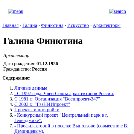
Главная
›
Галина
›
Финютина
›
Искусство
›
Архитекторы
Галина Финютина
Архитектор
Дата рождения:
01.12.1956
Гражданство:
Россия
Содержание:
Личные данные
- С 1997 года: Член Союза архитекторов России.
С 1981 г.: Организация "Военпроект-347"
С 2003 г.: "ГазНИИпроект"
Проекты и постройки
- Конкурсный проект "Центральный парк в г.
Геленджике".
- Профилакторий в поселке Выползово (совместно с В.
Деминцевым).