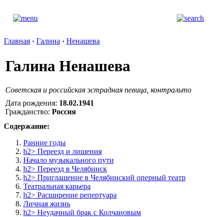
Главная
›
Галина
›
Ненашева
Галина Ненашева
Советская и российская эстрадная певица, контральто
Дата рождения:
18.02.1941
Гражданство:
Россия
Содержание:
Ранние годы
h2> Переезд и лишения
Начало музыкального пути
h2> Переезд в Челябинск
h2> Приглашение в Челябинский оперный театр
Театральная карьера
h2> Расширение репертуара
Личная жизнь
h2> Неудачный брак с Колчановым