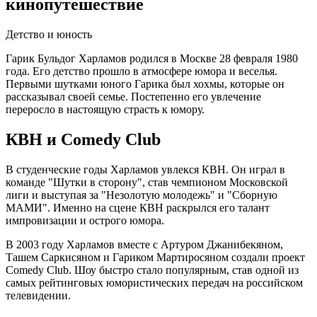
кинопутешествие
Детство и юность
Гарик Бульдог Харламов родился в Москве 28 февраля 1980
года. Его детство прошло в атмосфере юмора и веселья.
Первыми шутками юного Гарика был хохмы, которые он
рассказывал своей семье. Постепенно его увлечение
переросло в настоящую страсть к юмору.
КВН и Comedy Club
В студенческие годы Харламов увлекся КВН. Он играл в
команде "Шутки в сторону", став чемпионом Московской
лиги и выступая за "Незолотую молодежь" и "Сборную
МАМИ". Именно на сцене КВН раскрылся его талант
импровизации и острого юмора.
В 2003 году Харламов вместе с Артуром Джанибекяном,
Ташем Саркисяном и Гариком Мартиросяном создали проект
Comedy Club. Шоу быстро стало популярным, став одной из
самых рейтинговых юмористических передач на российском
телевидении.