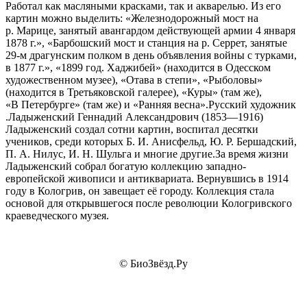
Работал как масляными красками, так и акварелью. Из его
картин можно выделить: «Железнодорожный мост на
р. Марице, занятый авангардом действующей армии 4 января
1878 г.», «Барбошский мост и станция на р. Серрет, занятые
29-м драгунским полком в день объявления войны с турками,
в 1877 г.», «1899 год. Хаджибей» (находится в Одесском
художественном музее), «Отава в степи», «Рыболовы»
(находится в Третьяковской галерее), «Куры» (там же),
«В Петербурге» (там же) и «Ранняя весна».Русский художник
.Ладыженский Геннадий Александрович (1853—1916)
Ладыженский создал сотни картин, воспитал десятки
учеников, среди которых Б. И. Анисфельд, Ю. Р. Бершадский,
П. А. Нилус, И. Н. Шульга и многие другие.За время жизни
Ладыженский собрал богатую коллекцию западно-
европейской живописи и антиквариата. Вернувшись в 1914
году в Кологрив, он завещает её городу. Коллекция стала
основой для открывшегося после революции Кологривского
краеведческого музея.
© БиоЗвёзд.Ру