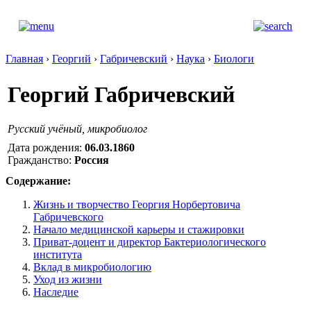
Главная
›
Георгий
›
Габричевский
›
Наука
›
Биологи
Георгий Габричевский
Русский учёный, микробиолог
Дата рождения:
06.03.1860
Гражданство:
Россия
Содержание:
Жизнь и творчество Георгия Норбертовича
Габричевского
Начало медицинской карьеры и стажировки
Приват-доцент и директор Бактериологического
института
Вклад в микробиологию
Уход из жизни
Наследие