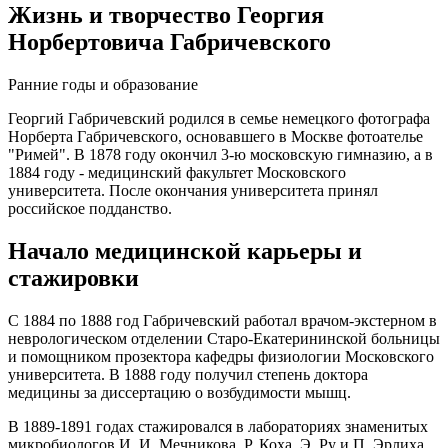
Жизнь и творчество Георгия
Норбертовича Габричевского
Ранние годы и образование
Георгий Габричевский родился в семье немецкого фотографа
Норберта Габричевского, основавшего в Москве фотоателье
"Римей". В 1878 году окончил 3-ю московскую гимназию, а в
1884 году - медицинский факультет Московского
университета. После окончания университета принял
российское подданство.
Начало медицинской карьеры и
стажировки
С 1884 по 1888 год Габричевский работал врачом-экстерном в
неврологическом отделении Старо-Екатерининской больницы
и помощником прозектора кафедры физиологии Московского
университета. В 1888 году получил степень доктора
медицины за диссертацию о возбудимости мышц.
В 1889-1891 годах стажировался в лабораториях знаменитых
микробиологов И. И. Мечникова, Р. Коха, Э. Ру и П. Эрлиха.