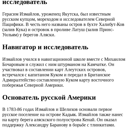
исследователь
Герасим Измайлов, уроженец Якутска, был известным
русским купцом, мореходом и исследователем Северной
Пацифики. В честь него названы остров в бухте Халибут-Ков
(залив Кука) и островок в проливе Латуш (залив Принс-
Уильям) у берегов Аляски.
Навигатор и исследователь
Измайлов учился в навигационной школе вместе с Михаилом
Бочаровым и служил с ним штурманом на Камчатке. Он
участвовал в составлении карт Алеутских островов,
встречался с капитаном Куком и передал в Британское
Адмиралтейство составленную Куком карту восточного
побережья Северной Америки.
Основатель русской Америки
В 1783-86 годах Измайлов и Шелихов основали первое
русское поселение на острове Кадьяк. Измайлов также нанес
на карту берега аляскского полуострова Кенай. Он оказал
поддержку Александру Баранову в борьбе с тлинкитами.