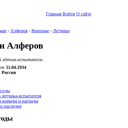
Главная
Войти
О сайте
ман
›
Алферов
›
Военные
›
Летчики
н Алферов
й лётчик-испытатель
ия:
11.04.1934
:
Россия
:
 годы
 летчика-испытателя
 карьера и награды
и наследие
годы