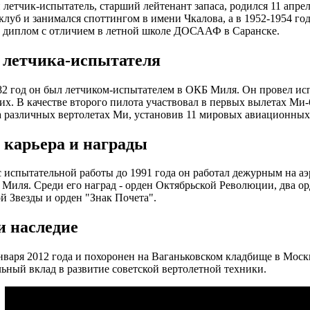
летчик-испытатель, старший лейтенант запаса, родился 11 апрел
клуб и занимался споттингом в имени Чкалова, а в 1952-1954 го
 диплом с отличием в летной школе ДОСААФ в Саранске.
 летчика-испытателя
82 год он был летчиком-испытателем в ОКБ Миля. Он провел и
их. В качестве второго пилота участвовал в первых вылетах Ми-
 различных вертолетах Ми, установив 11 мировых авиационных
 карьера и награды
с испытательной работы до 1991 года он работал дежурным на а
 Миля. Среди его наград - орден Октябрьской Революции, два о
й Звезды и орден "Знак Почета".
и наследие
нваря 2012 года и похоронен на Ваганьковском кладбище в Мос
льный вклад в развитие советской вертолетной техники.