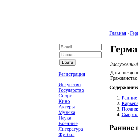
Главная
›
Гер
Герма
Заслуженны
Дата рожден
Регистрация
Гражданство
Искусство
Содержание
Государство
Спорт
Ранние
Кино
Карьера
Актеры
Поздняя
Музыка
Смерть 
Наука
Военные
Ранние 
Литература
Футбол