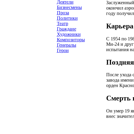
Деятели
Заслуженный 
Бизнесмены
окончил аэро
Проза
году получил
Политики
Театр
Карьера
Граждане
Художники
С 1954 по 19
Композиторы
Ми-24 и друг
Генералы
испытания на
Герои
Поздняя
После ухода 
завода имени
орден Красно
Смерть 
Он умер 19 я
внес значите