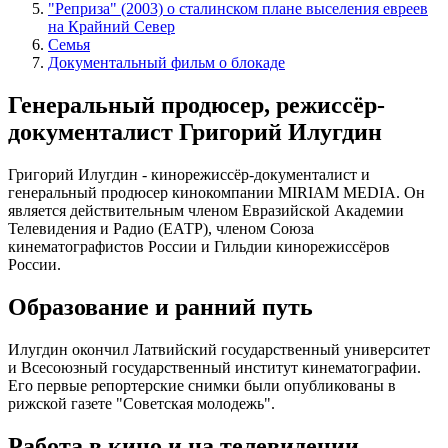
"Реприза" (2003) о сталинском плане выселения евреев
на Крайний Север
Семья
Документальный фильм о блокаде
Генеральный продюсер, режиссёр-
документалист Григорий Илугдин
Григорий Илугдин - кинорежиссёр-документалист и
генеральный продюсер кинокомпании MIRIAM MEDIA. Он
является действительным членом Евразийской Академии
Телевидения и Радио (ЕАТР), членом Союза
кинематографистов России и Гильдии кинорежиссёров
России.
Образование и ранний путь
Илугдин окончил Латвийский государственный университет
и Всесоюзный государственный институт кинематографии.
Его первые репортерские снимки были опубликованы в
рижской газете "Советская молодежь".
Работа в кино и на телевидении