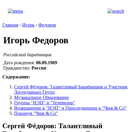
Главная
›
Игорь
›
Федоров
Игорь Федоров
Российский барабанщик
Дата рождения:
08.09.1969
Гражданство:
Россия
Содержание:
Сергей Фёдоров: Талантливый Барабанщик и Участник
Легендарных Групп
Музыкальное Образование
Группы "НЭП" и "Телевизор"
Возвращение в "НЭП" и Присоединение к "Чиж & Со"
Покинув "Чиж & Со"
Сергей Фёдоров: Талантливый