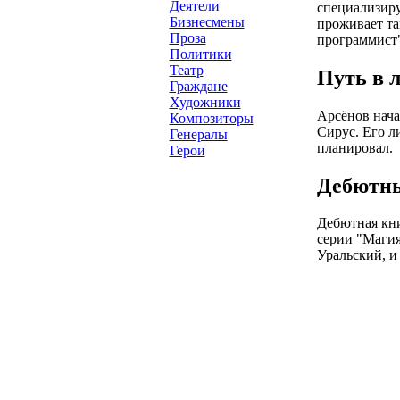
Деятели
специализиру
Бизнесмены
проживает та
Проза
программист"
Политики
Театр
Путь в 
Граждане
Художники
Арсёнов нача
Композиторы
Сирус. Его л
Генералы
планировал.
Герои
Дебютн
Дебютная кни
серии "Магия
Уральский, и