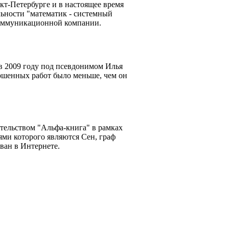
т-Петербурге и в настоящее время
льности "математик - системный
коммуникационной компании.
в 2009 году под псевдонимом Илья
ершенных работ было меньше, чем он
ательством "Альфа-книга" в рамках
ями которого являются Сен, граф
ван в Интернете.