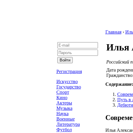
Главная
›
Иль
Илья 
Российский 
Дата рожден
Регистрация
Гражданство
Искусство
Содержание
Государство
Спорт
Соврем
Кино
Путь в 
Актеры
Дебютн
Музыка
Наука
Совреме
Военные
Литература
Футбол
Илья Алексан