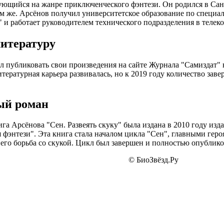
ющийся на жанре приключенческого фэнтези. Он родился в Санк
м же. Арсёнов получил университетское образование по специа
 и работает руководителем технического подразделения в теле
литературу
л публиковать свои произведения на сайте Журнала "Самиздат" 
итературная карьера развивалась, но к 2019 году количество зав
ый роман
га Арсёнова "Сен. Развеять скуку" была издана в 2010 году изд
 фэнтези". Эта книга стала началом цикла "Сен", главными геро
 его борьба со скукой. Цикл был завершен и полностью опублико
© БиоЗвёзд.Ру