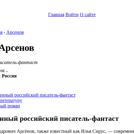
Главная
Войти
О сайте
я
›
Арсенов
Арсенов
писатель-фантаст
ия:
.
:
Россия
:
енный российский писатель-фантаст
литературу
ый роман
нный российский писатель-фантаст
дрович Арсёнов, также известный как Илья Сирус, — современ