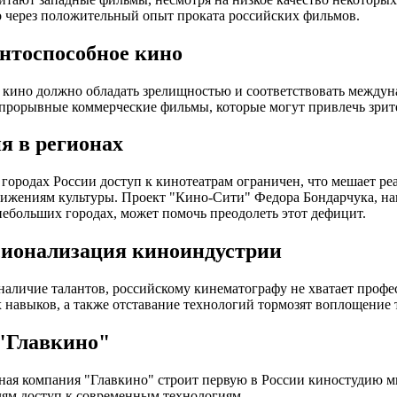
 через положительный опыт проката российских фильмов.
нтоспособное кино
кино должно обладать зрелищностью и соответствовать между
рорывные коммерческие фильмы, которые могут привлечь зрит
я в регионах
городах России доступ к кинотеатрам ограничен, что мешает ре
тижениям культуры. Проект "Кино-Сити" Федора Бондарчука, на
небольших городах, может помочь преодолеть этот дефицит.
ионализация киноиндустрии
наличие талантов, российскому кинематографу не хватает профе
 навыков, а также отставание технологий тормозят воплощение 
"Главкино"
ная компания "Главкино" строит первую в России киностудию ми
ям доступ к современным технологиям.