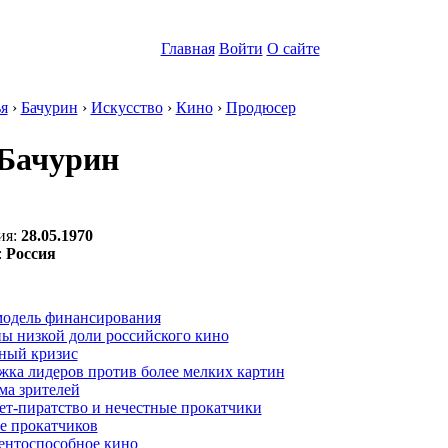
Главная
Войти
О сайте
я
›
Бачурин
›
Искусство
›
Кино
›
Продюсер
Бачурин
ия:
28.05.1970
:
Россия
:
модель финансирования
ы низкой доли российского кино
ный кризис
жка лидеров против более мелких картин
ма зрителей
ет-пиратство и нечестные прокатчики
е прокатчиков
ентоспособное кино