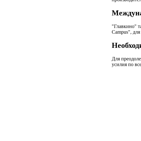
Междуна
"Главкино" т
Campus", для
Необход
Для преодоле
усилия по вс