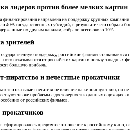
ка лидеров против более мелких картин
а финансирования направлена на поддержку крупных компаний-
ло 40% государственных субсидий, в результате чего собрали бол
держанные по другим каналам, собрали всего около 10%.
а зрителей
государственную поддержку, российские фильмы сталкиваются с
 часто отказываются от российских картин в пользу западных фи
осят большую прибыль.
т-пиратство и нечестные прокатчики
атство оказывает негативное влияние на киноиндустрию, но не 
ствуют также проблемы с достоверностью данных о доходах кин
, особенно от российских фильмов.
 прокатчиков
в сформировалось предвзятое отношение к российскому кино, о
тают западные фильмы, несмотря на низкое качество некоторых