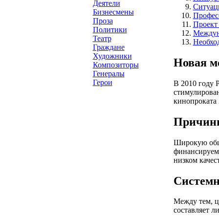
Деятели
Ситуац
Бизнесмены
Профес
Проза
Проект
Политики
Междун
Театр
Необхо
Граждане
Художники
Новая м
Композиторы
Генералы
Герои
В 2010 году 
стимулирован
кинопроката 
Причины
Широкую общ
финансируемы
низком качес
Системн
Между тем, ц
составляет л