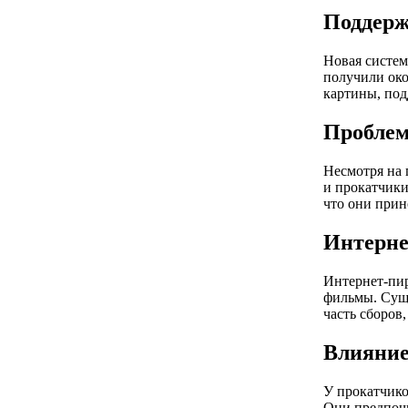
Поддерж
Новая систем
получили око
картины, под
Проблем
Несмотря на 
и прокатчики
что они прин
Интерне
Интернет-пир
фильмы. Суще
часть сборов
Влияние
У прокатчико
Они предпочи