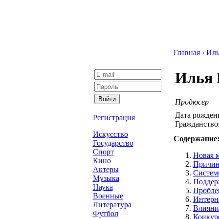
Главная
›
Иль
Илья 
Продюсер
Дата рожден
Регистрация
Гражданство
Искусство
Содержание
Государство
Спорт
Новая 
Кино
Причин
Актеры
Систем
Музыка
Поддер
Наука
Пробле
Военные
Интерн
Литература
Влияни
Футбол
Конкур