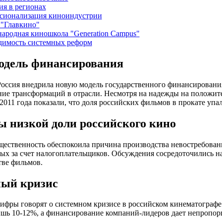
ия в регионах
сионализация киноиндустрии
 "Главкино"
ародная киношкола "Generation Campus"
димость системных реформ
одель финансирования
Россия внедрила новую модель государственного финансировани
ие трансформаций в отрасли. Несмотря на надежды на положит
2011 года показали, что доля российских фильмов в прокате упа
 низкой доли российского кино
ественность обеспокоила причина производства невостребован
х за счет налогоплательщиков. Обсуждения сосредоточились на 
тве фильмов.
ый кризис
ифры говорят о системном кризисе в российском кинематографе
ишь 10-12%, а финансирование компаний-лидеров дает непропор