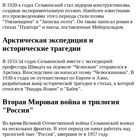
В 1920-х годах Сельвинский стал лидером конструктивизма,
создавая экспериментальную поэзию. Наиболее известными
его произведениями этого периода стали поэмы
"Улялаевщина" и "Записки поэта". Он также написал роман в
стихах "Пушторг" и пьесы, поставленные Мейерхольдом.
Арктическая экспедиция и
исторические трагедии
В 1933-34 годах Сельвинский вместе с экспедицией
профессора Шмидта на ледоколе "Челюскин" отправился в
Арктику. Впоследствии он написал поэму "Челюскиниана". В
1930-х годах он путешествовал по Европе и Азии,
разрабатывая жанр исторической трагедии в стихах, к которой
относятся "Рыцарь Иоанн" и "Бабек".
Вторая Мировая война и трилогия
"Россия"
Во время Великой Отечественной войны Сельвинский воевал
на нескольких фронтах. В этот период он начал работать над
трилогией пьес "Россия", завершив ее в 1957 году.