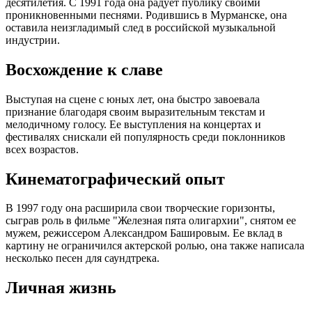
десятилетия. С 1991 года она радует публику своими
проникновенными песнями. Родившись в Мурманске, она
оставила неизгладимый след в российской музыкальной
индустрии.
Восхождение к славе
Выступая на сцене с юных лет, она быстро завоевала
признание благодаря своим выразительным текстам и
мелодичному голосу. Ее выступления на концертах и
фестивалях снискали ей популярность среди поклонников
всех возрастов.
Кинематографический опыт
В 1997 году она расширила свои творческие горизонты,
сыграв роль в фильме "Железная пята олигархии", снятом ее
мужем, режиссером Александром Башировым. Ее вклад в
картину не ограничился актерской ролью, она также написала
несколько песен для саундтрека.
Личная жизнь