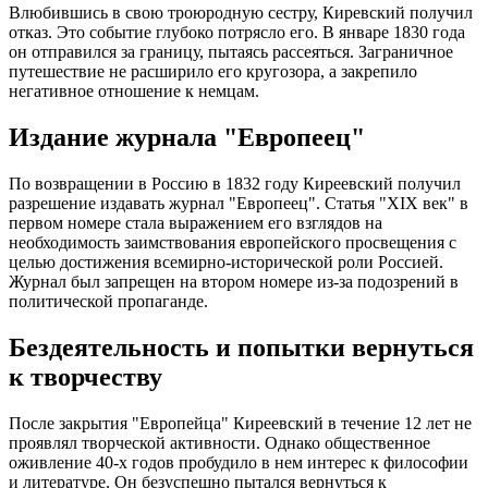
Влюбившись в свою троюродную сестру, Киревский получил
отказ. Это событие глубоко потрясло его. В январе 1830 года
он отправился за границу, пытаясь рассеяться. Заграничное
путешествие не расширило его кругозора, а закрепило
негативное отношение к немцам.
Издание журнала "Европеец"
По возвращении в Россию в 1832 году Киреевский получил
разрешение издавать журнал "Европеец". Статья "XIX век" в
первом номере стала выражением его взглядов на
необходимость заимствования европейского просвещения с
целью достижения всемирно-исторической роли Россией.
Журнал был запрещен на втором номере из-за подозрений в
политической пропаганде.
Бездеятельность и попытки вернуться
к творчеству
После закрытия "Европейца" Киреевский в течение 12 лет не
проявлял творческой активности. Однако общественное
оживление 40-х годов пробудило в нем интерес к философии
и литературе. Он безуспешно пытался вернуться к