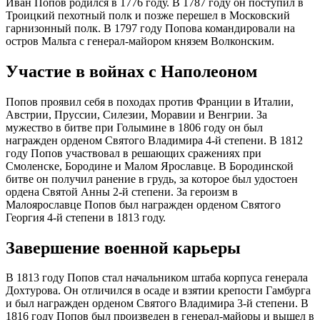
Иван Попов родился в 1776 году. В 1787 году он поступил в
Троицкий пехотный полк и позже перешел в Московский
гарнизонный полк. В 1797 году Попова командировали на
остров Мальта с генерал-майором князем Волконским.
Участие в войнах с Наполеоном
Попов проявил себя в походах против Франции в Италии,
Австрии, Пруссии, Силезии, Моравии и Венгрии. За
мужество в битве при Голымине в 1806 году он был
награжден орденом Святого Владимира 4-й степени. В 1812
году Попов участвовал в решающих сражениях при
Смоленске, Бородине и Малом Ярославце. В Бородинской
битве он получил ранение в грудь, за которое был удостоен
ордена Святой Анны 2-й степени. За героизм в
Малоярославце Попов был награжден орденом Святого
Георгия 4-й степени в 1813 году.
Завершение военной карьеры
В 1813 году Попов стал начальником штаба корпуса генерала
Дохтурова. Он отличился в осаде и взятии крепости Гамбурга
и был награжден орденом Святого Владимира 3-й степени. В
1816 году Попов был произведен в генерал-майоры и вышел в