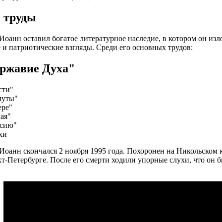
 труды
оанн оставил богатое литературное наследие, в котором он изл
 и патриотические взгляды. Среди его основных трудов:
ржавие Духа"
сти"
муты"
ере"
ая"
ссию"
хи
оанн скончался 2 ноября 1995 года. Похоронен на Никольском
т-Петербурге. После его смерти ходили упорные слухи, что он б