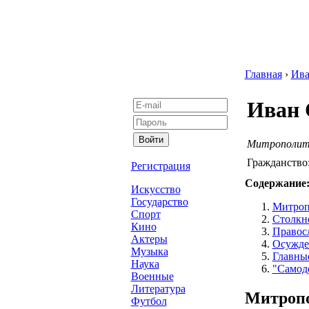
Главная
›
Ив
Иван 
Митрополит
Гражданство
Регистрация
Содержание
Искусство
Государство
Митроп
Спорт
Столкн
Кино
Правос
Актеры
Осужде
Музыка
Главны
Наука
"Самод
Военные
Литература
Митропо
Футбол