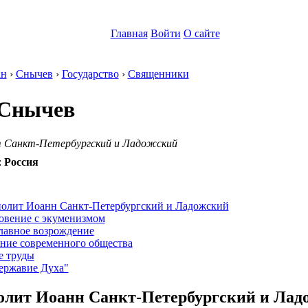
Главная
Войти
О сайте
ан
›
Снычев
›
Государство
›
Священники
Снычев
 Санкт-Петербургский и Ладожский
:
Россия
:
олит Иоанн Санкт-Петербургский и Ладожский
овение с экуменизмом
лавное возрождение
ние современного общества
е труды
ержавие Духа"
лит Иоанн Санкт-Петербургский и Лад