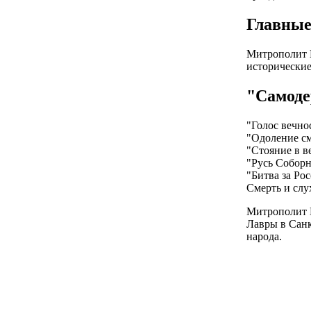
Главные
Митрополит И
исторические
"Самоде
"Голос вечно
"Одоление с
"Стояние в в
"Русь Соборн
"Битва за Ро
Смерть и слу
Митрополит И
Лавры в Санк
народа.