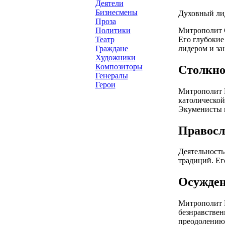
Деятели
Бизнесмены
Духовный ли
Проза
Митрополит 
Политики
Его глубокие
Театр
лидером и з
Граждане
Художники
Композиторы
Столкно
Генералы
Герои
Митрополит 
католической
Экуменисты к
Правосл
Деятельность
традиций. Ег
Осужден
Митрополит И
безнравствен
преодолению