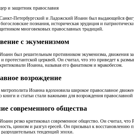
дер и защитник православия
Санкт-Петербургский и Ладожский Иоанн был выдающейся фигу
 богословские познания, историческая эрудиция и патриотическ
ащитником многовековых православных традиций.
вение с экуменизмом
Иоанн был решительным противником экуменизма, движения за
 и протестантской церквей. Он считал, что это приведет к разм
ритиковали Иоанна, называя его фанатиком и мракобесом.
авное возрождение
 митрополита Иоанна вдохновила широкое православное движен
о книги и статьи стали важными для возрождения православной 
ие современного общества
оанн резко критиковал современное общество. Он считал, что 
ность, цинизм и разгул ересей. Он призывал к восстановлению 
 разрушительных тенденций эпохи.