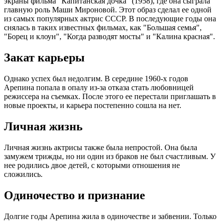
экраны фильма "Капитанская дочка" (1958), где она сыграла
главную роль Маши Мироновой. Этот образ сделал ее одной
из самых популярных актрис СССР. В последующие годы она
снялась в таких известных фильмах, как "Большая семья",
"Борец и клоун", "Когда разводят мосты" и "Калина красная".
Закат карьеры
Однако успех был недолгим. В середине 1960-х годов
Арепина попала в опалу из-за отказа стать любовницей
режиссера на съемках. После этого ее перестали приглашать в
новые проекты, и карьера постепенно сошла на нет.
Личная жизнь
Личная жизнь актрисы также была непростой. Она была
замужем трижды, но ни один из браков не был счастливым. У
нее родились двое детей, с которыми отношения не
сложились.
Одиночество и признание
Долгие годы Арепина жила в одиночестве и забвении. Только