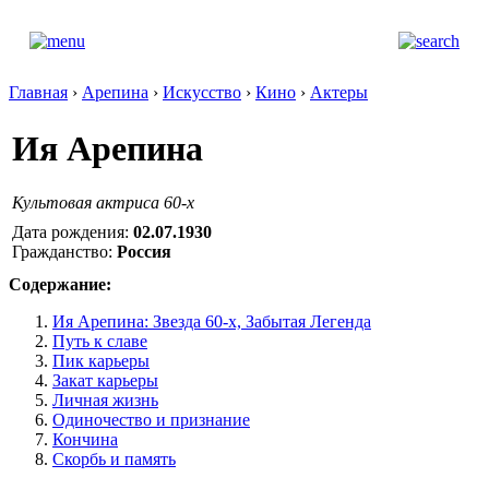
Главная
›
Арепина
›
Искусство
›
Кино
›
Актеры
Ия Арепина
Культовая актриса 60-x
Дата рождения:
02.07.1930
Гражданство:
Россия
Содержание:
Ия Арепина: Звезда 60-х, Забытая Легенда
Путь к славе
Пик карьеры
Закат карьеры
Личная жизнь
Одиночество и признание
Кончина
Скорбь и память