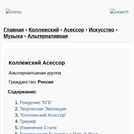
Главная
›
Коллежский
›
Асессор
›
Искусство
›
Музыка
›
Альтернативная
Коллежский Асессор
Альтернативная группа
Гражданство:
Россия
Содержание:
Рождение "КГБ"
Творческая Эволюция
"Коллежский Асессор"
Триумф
Изменения Стиля
Возвращение Бутузова и Новый Этап