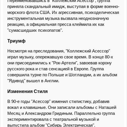
Переименовавшись в "Коллежский Асессор", группа
приняла скандальный имидж, выступая в форме военно-
морского флота США. Их агрессивная, психоделическая
инструментальная музыка вызвала неоднозначную
реакцию, а официальная пресса клеймила их как
"сумасшедших психопатов".
Триумф
Несмотря на преследования, "Коллежский Асессор"
играл музыку, опережавшую свое время. В конце 80-х
они присоединились к "Рок-Артели", завоевав корону
русского рока и став сенсацией в Европе. Группа
совершила турне по Польше и Шотландии, а их альбом
"Ядивод" вышел в Англии.
Изменения Стиля
В 90-е годы "Асессор" изменил стилистику, добавив
вокал и клавишные. Они записали альбомы с Наташей
Месяц и Александром Гридиным. Параллельно группа
экспериментировала с театральной музыкой и
выпустила альбом "Сибирь Электрическая".