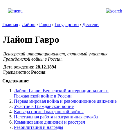
Главная
›
Лайош
›
Гавро
›
Государство
›
Деятели
Лайош Гавро
Венгерский интернационалист, активный участник
Гражданской войны в России.
Дата рождения:
28.12.1894
Гражданство:
Россия
Содержание:
Лайош Гавро: Венгерский интернационалист в
Гражданской войне в России
Первая мировая война и революционное движение
Участие в Гражданской войне
Карьера после Гражданской войны
Нелегальная работа и заграничная служба
Командование дивизией и расстрел
Реабилитация и награды