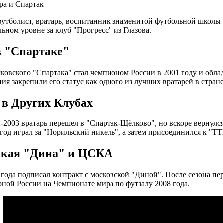
ра и Спартак
утболист, вратарь, воспитанник знаменитой футбольной школы 
ьном уровне за клуб "Прогресс" из Глазова.
в "Спартаке"
сковского "Спартака" стал чемпионом России в 2001 году и облад
ия закрепили его статус как одного из лучших вратарей в стране
 в Других Клубах
2-2003 вратарь перешел в "Спартак-Щёлково", но вскоре вернулся
 год играл за "Норильский никель", а затем присоединился к "Т
кая "Дина" и ЦСКА
 года подписал контракт с московской "Диной". После сезона п
рной России на Чемпионате мира по футзалу 2008 года.