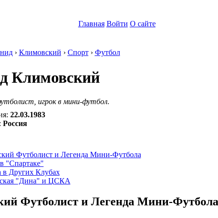
Главная
Войти
О сайте
нид
›
Климовский
›
Спорт
›
Футбол
д Климовский
утболист, игрок в мини-футбол.
ия:
22.03.1983
:
Россия
:
ский Футболист и Легенда Мини-Футбола
в "Спартаке"
а в Других Клубах
ская "Дина" и ЦСКА
кий Футболист и Легенда Мини-Футбол