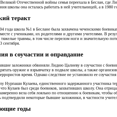
 Великой Отечественной войны семья переехала в Беслан, где Л
ния школы она осталась работать в ней учительницей, а в 1980 г
кий теракт
004 года школа №1 в Беслане была захвачена чеченскими боевика
месте с учениками, их родителями и другими учителями. В резу
 тяжелые травмы, в том числе перелом ноги и значительную пот
3 сентября.
ия в соучастии и оправдание
вшие заложники обвиняли Лидию Цалиеву в соучастии с боевик
прятать оружие и взрывчатку в подвале школы, а также организов
еррористов время. Однако следствие не установило ее соучастия 
елу Нурпаши Кулаева, единственного задержанного участника те
 что Кулаев был среди боевиков, захвативших школу. Она отрица
 намеренно вела себя лояльно по отношению к боевикам, чтобы о
 подтвердили некоторые бывшие заложники, в частности учите
ющие годы