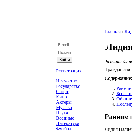
Главная
›
Лид
Лидия
Бывший дире
Гражданство
Регистрация
Содержание
Искусство
Государство
Ранние 
Спорт
Бесланс
Кино
Обвине
Актеры
Послед
Музыка
Наука
Ранние 
Военные
Литература
Футбол
Лидия Цалиев