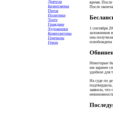
Деятели
время. После
Бизнесмены
После оконча
Проза
Политики
Бесланс
Театр
Граждане
1 сентября 2
Художники
заложников в
Композиторы
она получила
Генералы
освобождена 
Герои
Обвинен
Некоторые бы
им заранее с
удобное для т
На суде по д
подтвердила,
заявила, что
невиновность
Последу