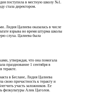
идия поступила в местную школу №1.
оду стала директором.
ми. Лидия Цалиева оказалась в числе
льтате взрыва во время штурма школы
ерю слуха. Цалиева была
ами, утверждая, что она помогала
ала празднование 1 сентября в
в теракте.
ракта в Беслане, Лидия Цалиева
ла свою причастность к теракту и
блегчить участь заложников. Ее
ль физкультуры Алик Цаголов.