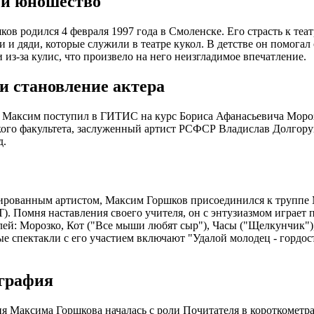
 и юношество
ов родился 4 февраля 1997 года в Смоленске. Его страсть к теа
и и дяди, которые служили в театре кукол. В детстве он помогал
 из-за кулис, что произвело на него неизгладимое впечатление.
 становление актера
Максим поступил в ГИТИС на курс Бориса Афанасьевича Морозо
кого факультета, заслуженный артист РСФСР Владислав Долгору
д.
рованным артистом, Максим Горшков присоединился к труппе 
). Помня наставления своего учителя, он с энтузиазмом играет 
лей: Морозко, Кот ("Все мыши любят сыр"), Часы ("Щелкунчик"),
ые спектакли с его участием включают "Удалой молодец - гордос
графия
 Максима Горшкова началась с роли Почитателя в короткометра