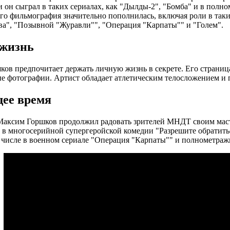
 он сыграл в таких сериалах, как "Дылды-2", "Бомба" и в полн
его фильмография значительно пополнилась, включая роли в таки
ва", "Позывной "Журавли"", "Операция "Карпаты"" и "Голем".
жизнь
ов предпочитает держать личную жизнь в секрете. Его страница
 фотографии. Артист обладает атлетическим телосложением и пр
ее время
Максим Горшков продолжил радовать зрителей МНДТ своим масте
в многосерийной супергеройской комедии "Разрешите обратитьс
м числе в военном сериале "Операция "Карпаты"" и полнометраж