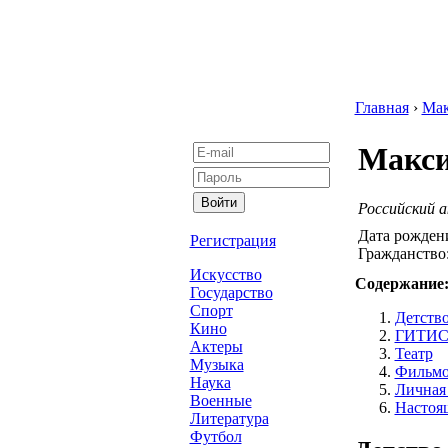
Главная
›
Ма
Макси
Российский 
Дата рожден
Регистрация
Гражданство
Искусство
Содержание
Государство
Спорт
Детств
Кино
ГИТИС 
Актеры
Театр
Музыка
Фильмо
Наука
Личная
Военные
Настоя
Литература
Футбол