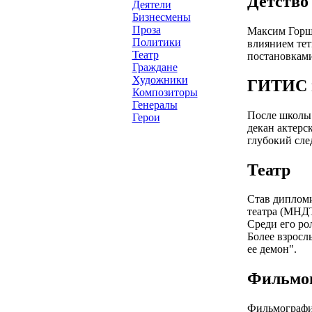
Детство
Деятели
Бизнесмены
Проза
Максим Горшк
Политики
влиянием тет
Театр
постановками
Граждане
Художники
ГИТИС и
Композиторы
Генералы
После школы 
Герои
декан актерс
глубокий сле
Театр
Став дипломи
театра (МНДТ
Среди его ро
Более взросл
ее демон".
Фильмо
Фильмография