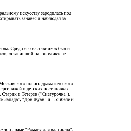
тральному искусству зародилась под
 открывать занавес и наблюдал за
ва. Среди его наставников был и
ков, оставивший на юном актере
Московского нового драматического
персонажей в детских постановках.
 Старик и Тетерев ("Снегурочка").
ть Запада", "Дон Жуан" и "Тойбеле и
жной драме "Романс для валторны".