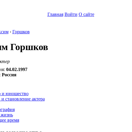
Главная
Войти
О сайте
ксим
›
Горшков
м Горшков
актер
ия:
04.02.1997
:
Россия
:
о и юношество
и становление актера
графия
 жизнь
щее время