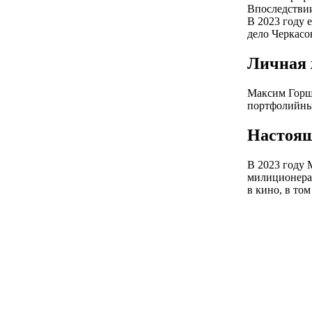
Впоследствии
В 2023 году 
дело Черкасо
Личная 
Максим Горшк
портфолийные
Настоящ
В 2023 году 
милиционера 
в кино, в то