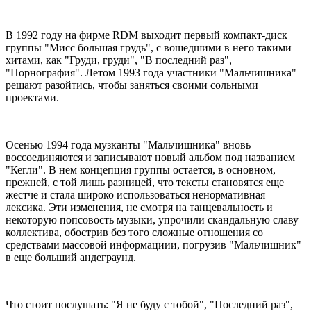
В 1992 году на фирме RDM выходит первый компакт-диск
группы "Мисс большая грудь", с вошедшими в него такими
хитами, как "Груди, груди", "В последний раз",
"Порнография". Летом 1993 года участники "Мальчишника"
решают разойтись, чтобы заняться своими сольными
проектами.
Осенью 1994 года музканты "Мальчишника" вновь
воссоединяются и записывают новый альбом под названием
"Кегли". В нем концепция группы остается, в основном,
прежней, с той лишь разницей, что тексты становятся еще
жестче и стала широко использоваться ненормативная
лексика. Эти изменения, не смотря на танцевальность и
некоторую попсовость музыки, упрочили скандальную славу
коллектива, обострив без того сложные отношения со
средствами массовой информациии, погрузив "Мальчишник"
в еще больший андеграунд.
Что стоит послушать: "Я не буду с тобой", "Последний раз",