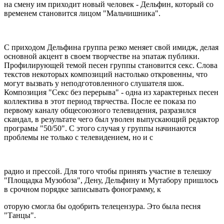
на смену им приходит новый человек - Дельфин, который со
временем становится лицом "Мальчишника".
С приходом Дельфина группа резко меняет свой имидж, делая
основной акцент в своем творчестве на эпатаж публики.
Профилирующей темой песен группы становится секс. Слова
текстов некоторых композиций настолько откровенны, что
могут вызвать у неподготовленного слушателя шок.
Композиция "Секс без перерыва" - одна из характерных песен
коллектива в этот период тврчества. После ее показа по
первому каналу общесоюзного телевидения, разразился
скандал, в результате чего был уволен выпускающий редактор
програмы "50/50". С этого случая у группы начинаются
проблемы не только с телевидением, но и с
радио и прессой. Для того чтобы принять участие в телешоу
"Площадка Музобоза", Дену, Дельфину и Мутабору пришлось
в срочном порядке записывать фонограмму, к
оторую смогла бы одобрить телецензура. Это была песня
"Танцы".