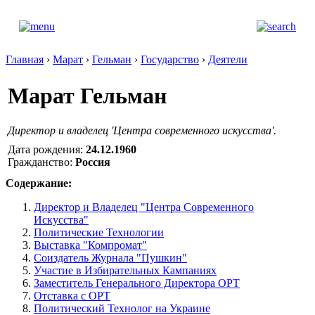
Главная
›
Марат
›
Гельман
›
Государство
›
Деятели
Марат Гельман
Директор и владелец 'Центра современного искусства'.
Дата рождения:
24.12.1960
Гражданство:
Россия
Содержание:
Директор и Владелец "Центра Современного
Искусства"
Политические Технологии
Выставка "Компромат"
Соиздатель Журнала "Пушкин"
Участие в Избирательных Кампаниях
Заместитель Генерального Директора ОРТ
Отставка с ОРТ
Политический Технолог на Украине