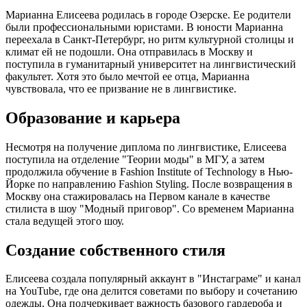
Марианна Елисеева родилась в городе Озерске. Ее родители
были профессиональными юристами. В юности Марианна
переехала в Санкт-Петербург, но ритм культурной столицы и
климат ей не подошли. Она отправилась в Москву и
поступила в гуманитарный университет на лингвистический
факультет. Хотя это было мечтой ее отца, Марианна
чувствовала, что ее призвание не в лингвистике.
Образование и карьера
Несмотря на получение диплома по лингвистике, Елисеева
поступила на отделение "Теории моды" в МГУ, а затем
продолжила обучение в Fashion Institute of Technology в Нью-
Йорке по направлению Fashion Styling. После возвращения в
Москву она стажировалась на Первом канале в качестве
стилиста в шоу "Модный приговор". Со временем Марианна
стала ведущей этого шоу.
Создание собственного стиля
Елисеева создала популярный аккаунт в "Инстаграме" и канал
на YouTube, где она делится советами по выбору и сочетанию
одежды. Она подчеркивает важность базового гардероба и