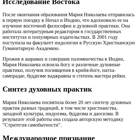
Исследование Востока
После окончания образования Мария Николаева отправилась
в первую поездку в Непал и Индию, что вдохновило ее на
изучение восточной философии и духовной практики. Она
работала литературным редактором в государственных
институтах и популярных издательствах. В 2001 году
поступила на факультет индологии в Русскую Христианскую
Гуманитарную Академию.
Прожив в ашрамах и совершив паломничества в Индии,
Мария Николаева освоила йогу и различные духовные
практики, получив посвящения в крийя-йоге, натха-
сампрадае, буддизме ваджраяны и степень мастера рейки.
Синтез духовных практик
Мария Николаева посвятила более 20 лет синтезу духовных
практик разных традиций, в том числе христианства,
западной культуры, индуизма, буддизма и даосизма. В
результате этой работы она создала авторскую методику
"Стратегия самобытности".
Международное признание