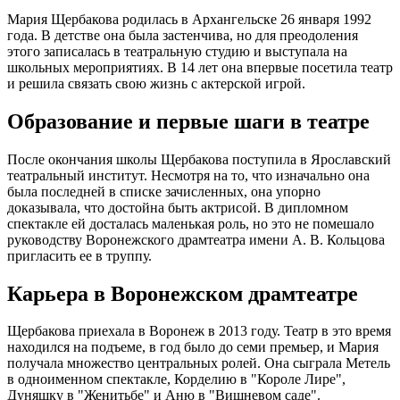
Мария Щербакова родилась в Архангельске 26 января 1992
года. В детстве она была застенчива, но для преодоления
этого записалась в театральную студию и выступала на
школьных мероприятиях. В 14 лет она впервые посетила театр
и решила связать свою жизнь с актерской игрой.
Образование и первые шаги в театре
После окончания школы Щербакова поступила в Ярославский
театральный институт. Несмотря на то, что изначально она
была последней в списке зачисленных, она упорно
доказывала, что достойна быть актрисой. В дипломном
спектакле ей досталась маленькая роль, но это не помешало
руководству Воронежского драмтеатра имени А. В. Кольцова
пригласить ее в труппу.
Карьера в Воронежском драмтеатре
Щербакова приехала в Воронеж в 2013 году. Театр в это время
находился на подъеме, в год было до семи премьер, и Мария
получала множество центральных ролей. Она сыграла Метель
в одноименном спектакле, Корделию в "Короле Лире",
Дуняшку в "Женитьбе" и Аню в "Вишневом саде".