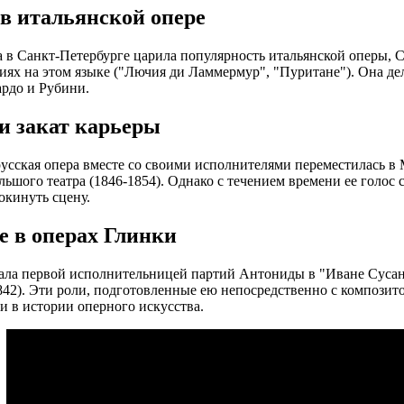
в итальянской опере
да в Санкт-Петербурге царила популярность итальянской оперы, 
иях на этом языке ("Лючия ди Ламмермур", "Пуритане"). Она дел
рдо и Рубини.
и закат карьеры
русская опера вместе со своими исполнителями переместилась в 
ьшого театра (1846-1854). Однако с течением времени ее голос с
кинуть сцену.
е в операх Глинки
ала первой исполнительницей партий Антониды в "Иване Сусан
42). Эти роли, подготовленные ею непосредственно с композито
и в истории оперного искусства.