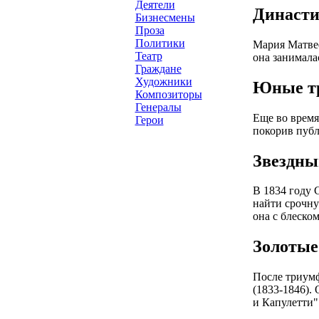
Деятели
Династи
Бизнесмены
Проза
Политики
Мария Матвее
Театр
она занимала
Граждане
Художники
Юные т
Композиторы
Генералы
Еще во время
Герои
покорив публ
Звездны
В 1834 году 
найти срочну
она с блеско
Золотые
После триумф
(1833-1846).
и Капулетти"