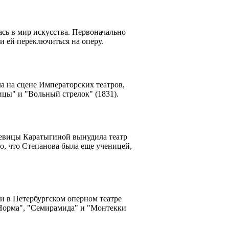
ась в мир искусства. Первоначально
и ей переключиться на оперу.
 на сцене Императорских театров,
цы" и "Вольный стрелок" (1831).
певицы Каратыгиной вынудила театр
о, что Степанова была еще ученицей,
ки в Петербургском оперном театре
 "Норма", "Семирамида" и "Монтекки