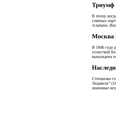
Триумф 
В эпоху, ког
главных парт
Альбани, Виа
Москва 
В 1846 году 
солисткой Бол
вынуждена по
Наследи
Степанова ст
Людмиле" (18
значимые вех