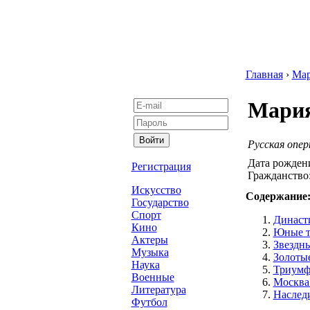
Главная
›
Ма
Мария
Русская опер
Дата рожден
Регистрация
Гражданство
Искусство
Содержание
Государство
Спорт
Династи
Кино
Юные 
Актеры
Звездн
Музыка
Золотые
Наука
Триумф 
Военные
Москва 
Литература
Наследи
Футбол