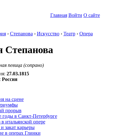
Главная
Войти
О сайте
рия
›
Степанова
›
Искусство
›
Театр
›
Опера
 Степанова
ная певица (сопрано)
ия:
27.03.1815
:
Россия
:
я на сцене
триумфы
ый прорыв
 годы в Санкт-Петербурге
в итальянской опере
и закат карьеры
е в операх Глинки