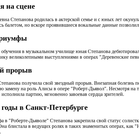
я на сцене
вна Степанова родилась в актерской семье и с юных лет окунул
сь балетом, но вскоре проявившиеся вокальные данные позволил
риумфы
 обучения в музыкальном училище юная Степанова дебютировала
ику великолепными выступлениями в операх "Деревенские певи
й прорыв
Степанова получила свой звездный прорыв. Внезапная болезнь 
ю замену на роль Алисы в опере "Роберт-Дьявол". Несмотря на т
м исполнила партию, мгновенно завоевав сердца зрителей.
 годы в Санкт-Петербурге
а в "Роберте-Дьяволе" Степанова закрепила свой статус солист
 Она блистала в ведущих ролях в таких знаменитых операх, как
.