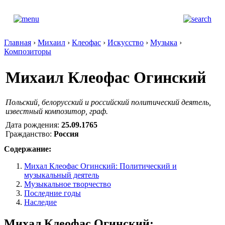
Главная
›
Михаил
›
Клеофас
›
Искусство
›
Музыка
›
Композиторы
Михаил Клеофас Огинский
Польский, белорусский и российский политический деятель,
известный композитор, граф.
Дата рождения:
25.09.1765
Гражданство:
Россия
Содержание:
Михал Клеофас Огинский: Политический и
музыкальный деятель
Музыкальное творчество
Последние годы
Наследие
Михал Клеофас Огинский: