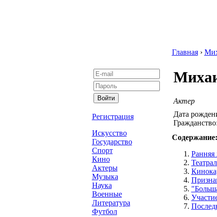
Главная
›
Ми
Михаи
Актер
Дата рожден
Регистрация
Гражданство
Искусство
Содержание
Государство
Спорт
Ранняя 
Кино
Театрал
Актеры
Кинока
Музыка
Призна
Наука
"Больша
Военные
Участие
Литература
Послед
Футбол