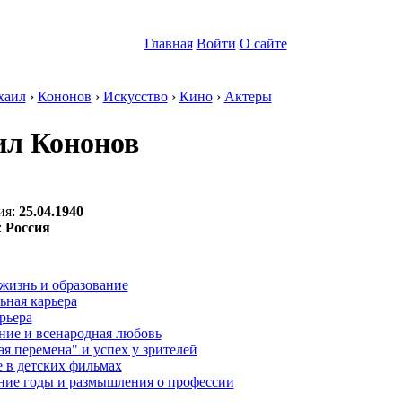
Главная
Войти
О сайте
хаил
›
Кононов
›
Искусство
›
Кино
›
Актеры
л Кононов
ия:
25.04.1940
:
Россия
:
жизнь и образование
ьная карьера
рьера
ние и всенародная любовь
я перемена" и успех у зрителей
 в детских фильмах
ние годы и размышления о профессии