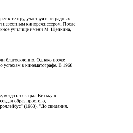
ес к театру, участвуя в эстрадных
л известным кинорежиссером. После
льное училище имени М. Щепкина,
яли благосклонно. Однако позже
о успехам в кинематографе. В 1968
, когда он сыграл Витьку в
создал образ простого,
роллейбус" (1963), "До свидания,