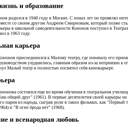
жизнь и образование
ов родился в 1940 году в Москве. С юных лет он проявлял интер
месте со своим другом Андреем Смирновым, который позже ста
ьеры в школьной самодеятельности Кононов поступил в Театра
ил в 1963 году.
ьная карьера
Кононов присоединился к Малому театру, где поначалу его прин
руководством ухудшились, главным образом из-за неприязни к ег
нул Малый театр и полностью посвятил себя кинокарьере.
ьера
нонова состоялся еще во время обучения в театральном училище
аш общий друг" (1961). В первые десятилетия своей карьеры он 
го парня из народа, сыграв роли в таких фильмах, как "Первый т
964) и "В огне брода нет" (1968).
ие и всенародная любовь