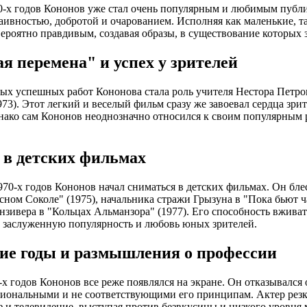
0-х годов Кононов уже стал очень популярным и любимым публи
аивностью, добротой и очарованием. Исполняя как маленькие, та
вероятно правдивым, создавая образы, в существование которых 
я перемена" и успех у зрителей
ых успешных работ Кононова стала роль учителя Нестора Петро
973). Этот легкий и веселый фильм сразу же завоевал сердца зри
ако сам Кононов неоднозначно относился к своим популярным р
 в детских фильмах
970-х годов Кононов начал сниматься в детских фильмах. Он бл
сном Соколе" (1975), начальника стражи Грызуна в "Пока бьют ч
нзивера в "Кольцах Альманзора" (1977). Его способность вжива
 заслуженную популярность и любовь юных зрителей.
ие годы и размышления о профессии
-х годов Кононов все реже появлялся на экране. Он отказывался
иональными и не соответствующими его принципам. Актер рез
 и телевидение, выступая против безвкусицы и низкого уровня 