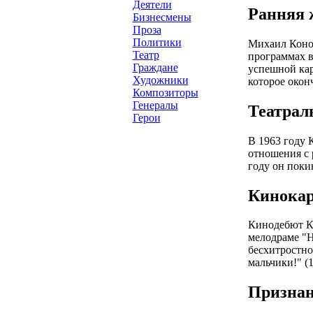
Деятели
Ранняя 
Бизнесмены
Проза
Политики
Михаил Конон
Театр
программах в
Граждане
успешной кар
Художники
которое оконч
Композиторы
Генералы
Театрал
Герои
В 1963 году 
отношения с 
году он поки
Кинокар
Кинодебют Ко
мелодраме "Н
бесхитростно
мальчики!" (1
Признан