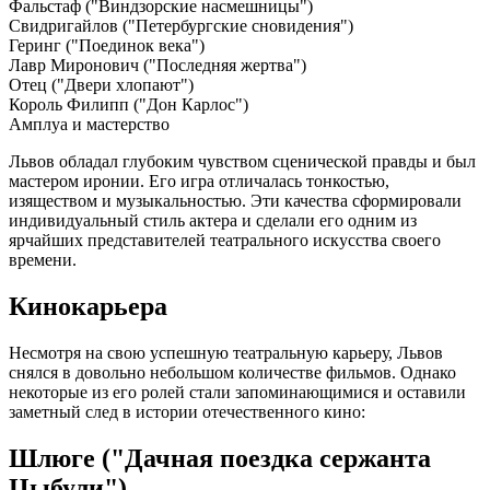
Фальстаф ("Виндзорские насмешницы")
Свидригайлов ("Петербургские сновидения")
Геринг ("Поединок века")
Лавр Миронович ("Последняя жертва")
Отец ("Двери хлопают")
Король Филипп ("Дон Карлос")
Амплуа и мастерство
Львов обладал глубоким чувством сценической правды и был
мастером иронии. Его игра отличалась тонкостью,
изяществом и музыкальностью. Эти качества сформировали
индивидуальный стиль актера и сделали его одним из
ярчайших представителей театрального искусства своего
времени.
Кинокарьера
Несмотря на свою успешную театральную карьеру, Львов
снялся в довольно небольшом количестве фильмов. Однако
некоторые из его ролей стали запоминающимися и оставили
заметный след в истории отечественного кино:
Шлюге ("Дачная поездка сержанта
Цыбули")