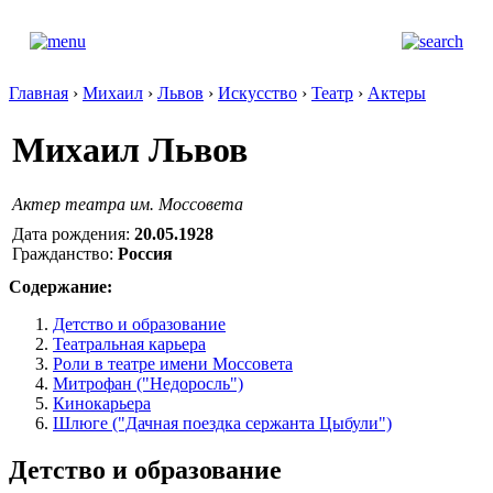
Главная
›
Михаил
›
Львов
›
Искусство
›
Театр
›
Актеры
Михаил Львов
Актер театра им. Моссовета
Дата рождения:
20.05.1928
Гражданство:
Россия
Содержание:
Детство и образование
Театральная карьера
Роли в театре имени Моссовета
Митрофан ("Недоросль")
Кинокарьера
Шлюге ("Дачная поездка сержанта Цыбули")
Детство и образование