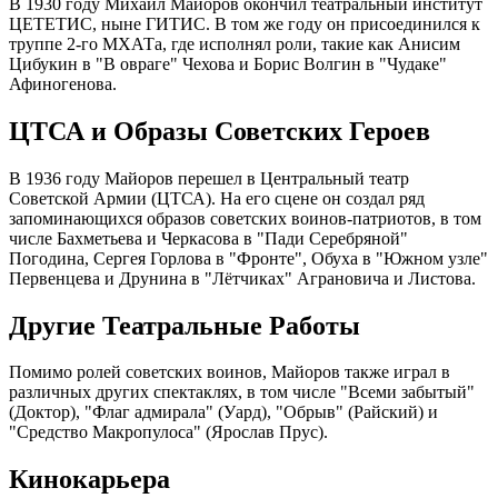
В 1930 году Михаил Майоров окончил театральный институт
ЦЕТЕТИС, ныне ГИТИС. В том же году он присоединился к
труппе 2-го МХАТа, где исполнял роли, такие как Анисим
Цибукин в "В овраге" Чехова и Борис Волгин в "Чудаке"
Афиногенова.
ЦТСА и Образы Советских Героев
В 1936 году Майоров перешел в Центральный театр
Советской Армии (ЦТСА). На его сцене он создал ряд
запоминающихся образов советских воинов-патриотов, в том
числе Бахметьева и Черкасова в "Пади Серебряной"
Погодина, Сергея Горлова в "Фронте", Обуха в "Южном узле"
Первенцева и Друнина в "Лётчиках" Аграновича и Листова.
Другие Театральные Работы
Помимо ролей советских воинов, Майоров также играл в
различных других спектаклях, в том числе "Всеми забытый"
(Доктор), "Флаг адмирала" (Уард), "Обрыв" (Райский) и
"Средство Макропулоса" (Ярослав Прус).
Кинокарьера