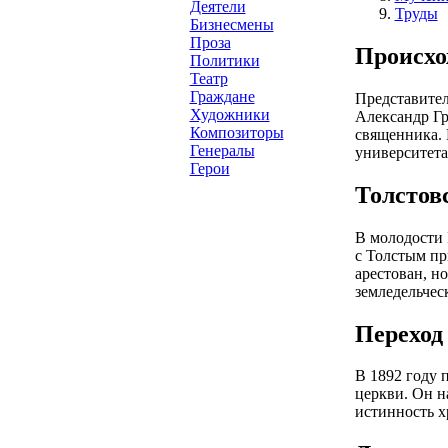
Деятели
Труды
Бизнесмены
Проза
Происхо
Политики
Театр
Граждане
Представител
Художники
Александр Гр
Композиторы
священника. 
Генералы
университета
Герои
Толстов
В молодости 
с Толстым пр
арестован, н
земледельчес
Переход
В 1892 году 
церкви. Он н
истинность х