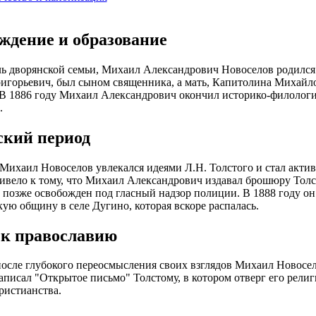
ждение и образование
ь дворянской семьи, Михаил Александрович Новоселов родился 1
игорьевич, был сыном священника, а мать, Капитолина Михайл
В 1886 году Михаил Александрович окончил историко-филологи
.
ский период
Михаил Новоселов увлекался идеями Л.Н. Толстого и стал актив
ивело к тому, что Михаил Александрович издавал брошюру Толс
о позже освобожден под гласный надзор полиции. В 1888 году о
кую общину в селе Дугино, которая вскоре распалась.
 к православию
после глубокого переосмысления своих взглядов Михаил Новосе
аписал "Открытое письмо" Толстому, в котором отверг его рели
ристианства.