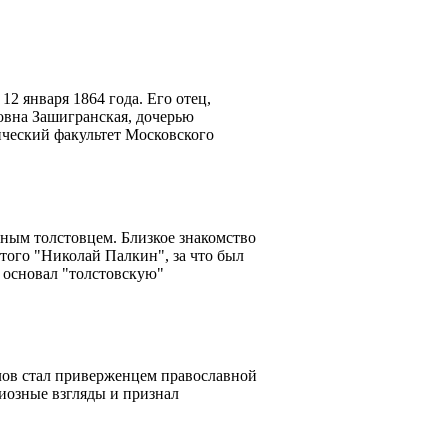
2 января 1864 года. Его отец,
овна Зашигранская, дочерью
ческий факультет Московского
ным толстовцем. Близкое знакомство
того "Николай Палкин", за что был
н основал "толстовскую"
лов стал приверженцем православной
гиозные взгляды и признал