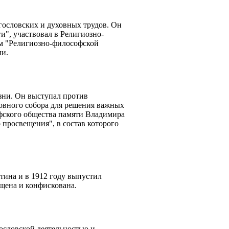
ословских и духовных трудов. Он
", участвовал в Религиозно-
ем "Религиозно-философской
ли.
ни. Он выступал против
овного собора для решения важных
фского общества памяти Владимира
просвещения", в состав которого
тина и в 1912 году выпустил
щена и конфискована.
словской деятельностью и