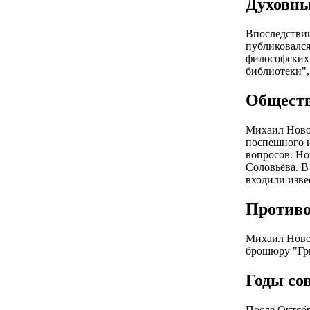
Духовны
Впоследствии
публиковался
философских 
библиотеки",
Обществ
Михаил Ново
поспешного и
вопросов. Но
Соловьёва. В
входили изве
Противо
Михаил Новос
брошюру "Гри
Годы со
После Октябр