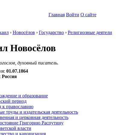
Главная
Войти
О сайте
хаил
›
Новосёлов
›
Государство
›
Религиозные деятели
л Новосёлов
огослов, духовный писатель.
ия:
01.07.1864
:
Россия
:
ождение и образование
вский период
д к православию
е труды и издательская деятельность
енная и церковная деятельность
остояние Григорию Распутину
ветской власти
чество и канонизация