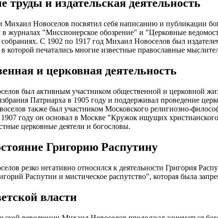
е труды и издательская деятельность
 Михаил Новоселов посвятил себя написанию и публикации бог
 в журналах "Миссионерское обозрение" и "Церковные ведомости
собраниях. С 1902 по 1917 год Михаил Новоселов был издател
 в которой печатались многие известные православные мыслите
енная и церковная деятельность
селов был активным участником общественной и церковной жиз
збрания Патриарха в 1905 году и поддерживал проведение церк
воселов также был участником Московского религиозно-филосо
 1907 году он основал в Москве "Кружок ищущих христианского 
стные церковные деятели и богословы.
стояние Григорию Распутину
елов резко негативно относился к деятельности Григория Распу
горий Распутин и мистическое распутство", которая была запре
ветской власти
ьской революции Михаил Новоселов продолжал заниматься бого