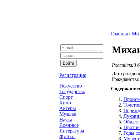
Главная
›
Ми
Михаи
Российский б
Дата рожден
Регистрация
Гражданство
Искусство
Содержание
Государство
Спорт
Происх
Кино
Толсто
Актеры
Перехо
Музыка
Духовны
Наука
Обществ
Военные
Против
Литература
Годы со
Футбол
Мучени