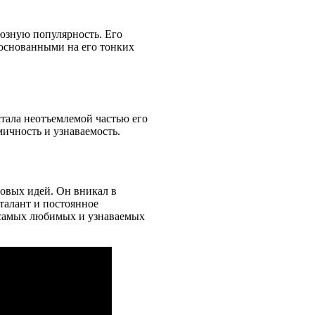
юзную популярность. Его
основанными на его тонких
стала неотъемлемой частью его
мичность и узнаваемость.
овых идей. Он вникал в
талант и постоянное
 самых любимых и узнаваемых