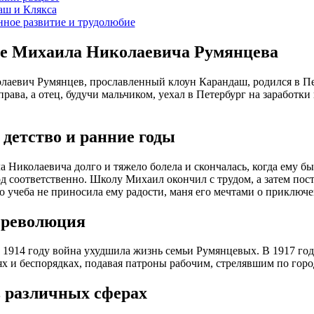
аш и Клякса
нное развитие и трудолюбие
е Михаила Николаевича Румянцева
аевич Румянцев, прославленный клоун Карандаш, родился в Пет
рава, а отец, будучи мальчиком, уехал в Петербург на заработки
 детство и ранние годы
Николаевича долго и тяжело болела и скончалась, когда ему было
од соответственно. Школу Михаил окончил с трудом, а затем по
о учеба не приносила ему радости, маня его мечтами о приключе
 революция
 1914 году война ухудшила жизнь семьи Румянцевых. В 1917 го
х и беспорядках, подавая патроны рабочим, стрелявшим по гор
в различных сферах