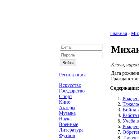
Главная
›
Ми
Михаи
Клоун, наро
Дата рожден
Регистрация
Гражданство
Искусство
Содержание
Государство
Спорт
Рожден
Кино
Тяжелое
Актеры
Война 
Музыка
Работа 
Наука
Учеба 
Военные
Рожден
Литература
Обретен
Футбол
Творче