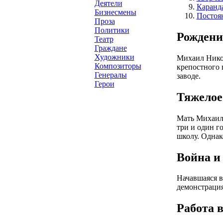
Деятели
Каранд
Бизнесмены
Постоя
Проза
Политики
Рождени
Театр
Граждане
Художники
Михаил Никол
Композиторы
крепостного п
Генералы
заводе.
Герои
Тяжелое
Мать Михаила 
три и один г
школу. Однак
Война и
Начавшаяся в
демонстрация
Работа 