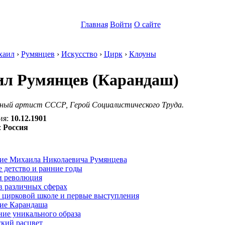
Главная
Войти
О сайте
хаил
›
Румянцев
›
Искусство
›
Цирк
›
Клоуны
л Румянцев (Карандаш)
дный артист СССР, Герой Социалистического Труда.
ия:
10.12.1901
:
Россия
:
ие Михаила Николаевича Румянцева
 детство и ранние годы
и революция
в различных сферах
в цирковой школе и первые выступления
ие Карандаша
ие уникального образа
ский расцвет