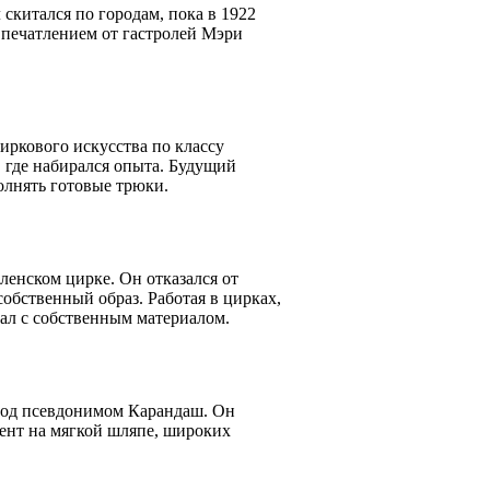
 скитался по городам, пока в 1922
впечатлением от гастролей Мэри
иркового искусства по классу
 где набирался опыта. Будущий
олнять готовые трюки.
ленском цирке. Он отказался от
собственный образ. Работая в цирках,
ал с собственным материалом.
 под псевдонимом Карандаш. Он
ент на мягкой шляпе, широких