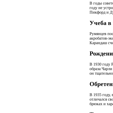
В годы совет
году не устр
Пикфорд и Ду
Учеба в
Румянцев пос
акробатов-эк
Карандаш счи
Рождени
В 1930 году 
образа Чарли 
он тщательно
Обретен
В 1935 году,
отличался св
брюках и хар