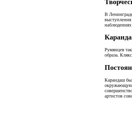
Творчес
В Ленинградс
выступления 
наблюдениях 
Каранда
Румянцев так
образа. Кляк
Постоян
Карандаш был
окружающую ж
совершенство
артистов сов