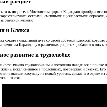
кий расцвет
ком и, позднее, в Московском цирках Карандаш приобрел всесо
характеризулись острыми, смешными и узнаваемыми образами, 
за реальной жизнью.
ш и Клякса
же создал уникальный дуэт со своей собачкой Кляксой, которая 
са помогала Карандашу в различных репризах, добавляя в них ко
ное развитие и трудолюбие
 чрезвычайно трудолюбивым и постоянно находился в поиске н
изнь, искал смешное в пословицах, поговорках и сказках. Его 
вание вывели клоунаду на новый уровень, сделав его одним из
етской эпохи.