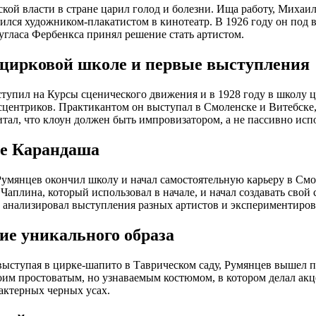
ской власти в стране царил голод и болезни. Ища работу, Михаил
оился художником-плакатистом в кинотеатр. В 1926 году он под 
гласа Фербенкса принял решение стать артистом.
 цирковой школе и первые выступления
тупил на Курсы сценического движения и в 1928 году в школу ц
сцентриков. Практикантом он выступал в Смоленске и Витебске,
тал, что клоун должен быть импровизатором, а не пассивно исп
е Карандаша
Румянцев окончил школу и начал самостоятельную карьеру в Смо
Чаплина, который использовал в начале, и начал создавать свой 
 анализировал выступления разных артистов и экспериментиров
ие уникального образа
 выступая в цирке-шапито в Таврическом саду, Румянцев вышел
оим простоватым, но узнаваемым костюмом, в котором делал акц
актерных черных усах.